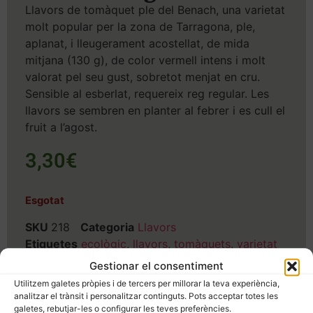
Llavors de tomàquet ple del Benach, una varietat
molt popular per la zona de Tarragona, ple,
aplanat, i lleugerament acostellat, de mida
mitjana (130 g), de color vermell intens i molt
valorat pel seu gust, sobretot menjat en cru.
Sensible al esberlat, requereix reg regular. Les
llavors se sembren en planter al febrer i es cull el
fruit a l’agost.
3,30
€
Esgotat
SKU
218
Categoria
Llavors
Etiquetes
ecològic
,
llavors
,
tomàquets
,
varietat
local
Gestionar el consentiment
Utilitzem galetes pròpies i de tercers per millorar la teva experiència,
analitzar el trànsit i personalitzar continguts. Pots acceptar totes les
galetes, rebutjar-les o configurar les teves preferències.