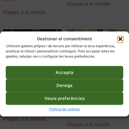
Afegeix a la cistella
Afegeix a la cistella
Gestionar el consentiment
Utilitzem galetes pròpies i de tercers per millorar la teva experiència,
analitzar el trànsit i personalitzar continguts. Pots acceptar totes les
galetes, rebutjar-les o configurar les teves preferències.
Accepta
Denega
Llavors d’albergínia blanca
Llavors d’albergínia de
Veure preferències
metro
3,30
€
Política de cookies
3,30
€
Afegeix a la cistella
Afegeix a la cistella