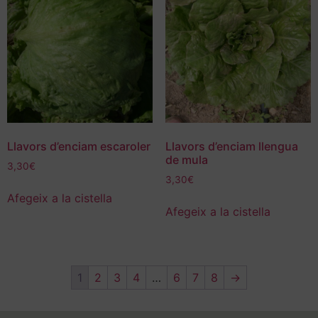
Llavors d’enciam escaroler
Llavors d’enciam llengua
de mula
3,30
€
3,30
€
Afegeix a la cistella
Afegeix a la cistella
1
2
3
4
…
6
7
8
→