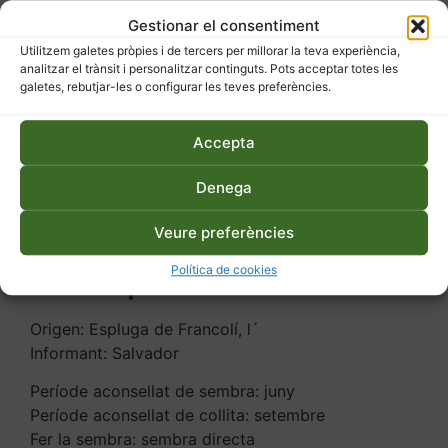
Gestionar el consentiment
Esgotat
Utilitzem galetes pròpies i de tercers per millorar la teva experiència,
analitzar el trànsit i personalitzar continguts. Pots acceptar totes les
SKU
63
Categoria
Llavors
galetes, rebutjar-les o configurar les teves preferències.
Etiquetes
ecològic
,
llavors
,
mongeta seca
,
varietat local
Accepta
Denega
Descripció
Informació addicional
Veure preferències
Descripció
Política de cookies
Origen: Espluga de Francolí, l´
Informant: Salvador
Període aconsellat de sembra: juny
Període aconsellat de collita: setembre
Fer la sembra: sembra directa