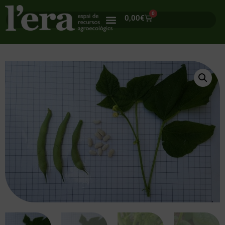
0
0,00
€