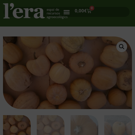
0
0,00
€