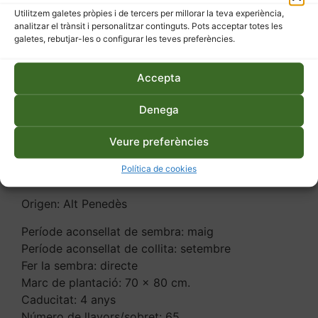
Etiquetes
carbassa
,
ecològic
,
varietat local
Utilitzem galetes pròpies i de tercers per millorar la teva experiència,
analitzar el trànsit i personalitzar continguts. Pots acceptar totes les
galetes, rebutjar-les o configurar les teves preferències.
Accepta
Denega
Descripció
Informació addicional
Veure preferències
Descripció
Política de cookies
Origen: Alt Penedès
Període aconsellat de sembra: maig
Període aconsellat de collita: setembre
Fer la sembra: directe
Marc de plantació: 70 x 80 cm.
Caducitat: 4 anys
Número de llavors/sobret: 65