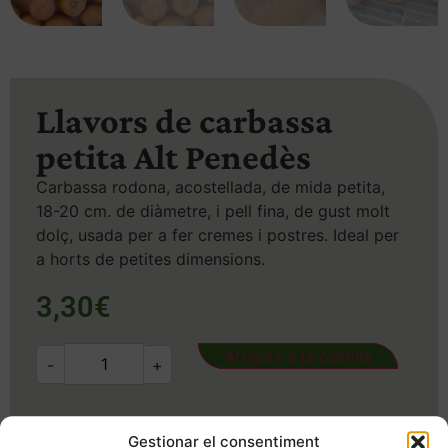
Llavors de carbassa
petita Alt Penedès
Carbassa rodona, acostellada, de mida petita,
18-20 cm. de diàmetre, i pell fina, de gust molt
dolç, usada per a fer cremes i postres. Ideal per
a horts de petites dimensions.
3,30
€
Afegeix a la cistella
-
+
SKU
361
Categoria
Llavors
Gestionar el consentiment