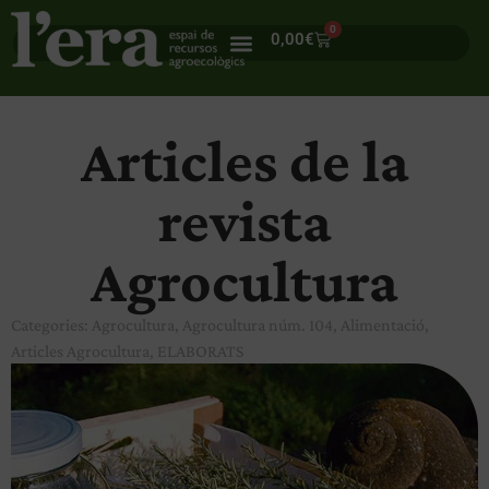
0
0,00
€
Articles de la
revista
Agrocultura
Categories:
Agrocultura
,
Agrocultura núm. 104
,
Alimentació
,
Articles Agrocultura
,
ELABORATS