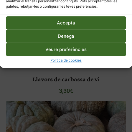
analitzar el trànsit i personalitzar continguts. Pots acceptar totes les
galetes, rebutjar-les o configurar les teves preferències.
Accepta
Denega
Veure preferències
Política de cookies
Llavors de carbassa de vi
3,30
€