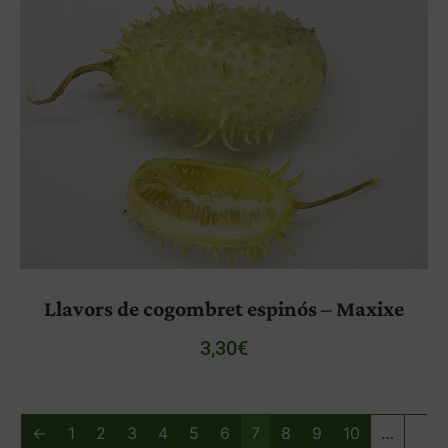
Llavors de cogombret espinós – Maxixe
3,30
€
←
1
2
3
4
5
6
7
8
9
10
…