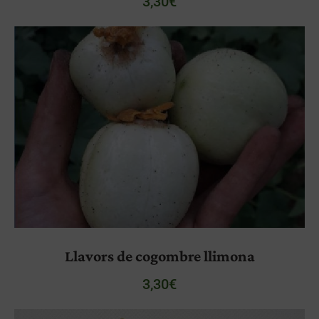
3,30
€
Llavors de cogombre llimona
3,30
€