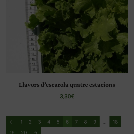
Llavors d’escarola quatre estacions
3,30
€
←
1
2
3
4
5
6
7
8
9
…
18
19
20
→