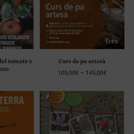
del tomate y
Curs de pa artesà
ento
105,00
€
–
145,00
€
€