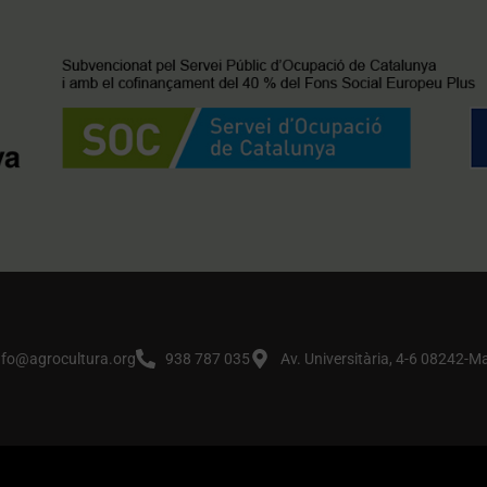
nfo@agrocultura.org
938 787 035
Av. Universitària, 4-6 08242-M