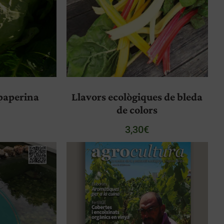
 paperina
Llavors ecològiques de bleda
de colors
3,30
€