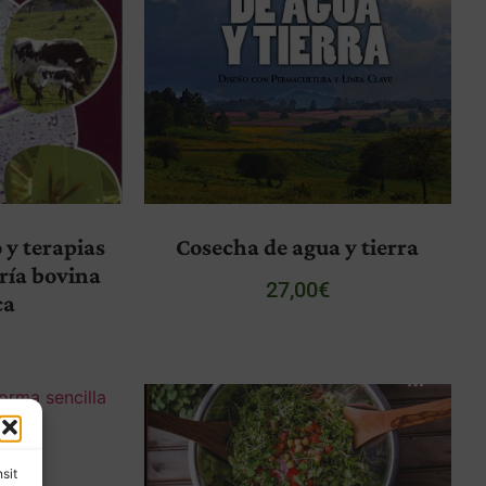
 y terapias
Cosecha de agua y tierra
cría bovina
27,00
€
ca
€
nsit