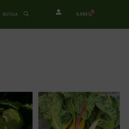
0
0,00
€
BOTIGA