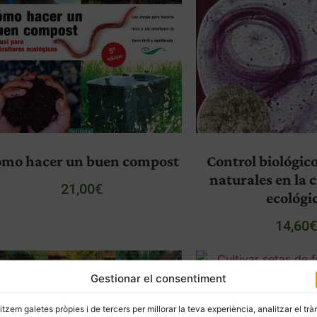
mo hacer un buen compost
Control biológico
naturales en la 
21,00
€
ecológi
14,60
Gestionar el consentiment
litzem galetes pròpies i de tercers per millorar la teva experiència, analitzar el trà