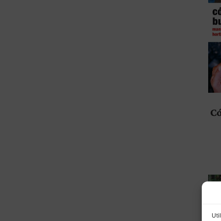
Có
Uti