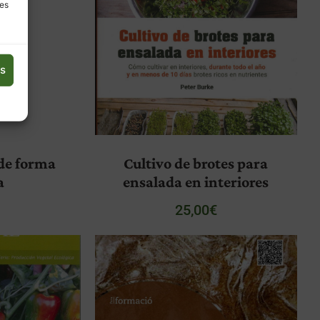
les
es
 de forma
Cultivo de brotes para
a
ensalada en interiores
€
25,00
€