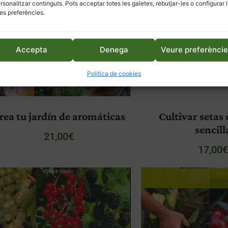
ersonalitzar continguts. Pots acceptar totes les galetes, rebutjar-les o configurar 
es preferències.
Accepta
Denega
Veure preferènci
Política de cookies
rea tu jardín de aromáticas
Cultivar setas
sencill
21,00
€
17,00