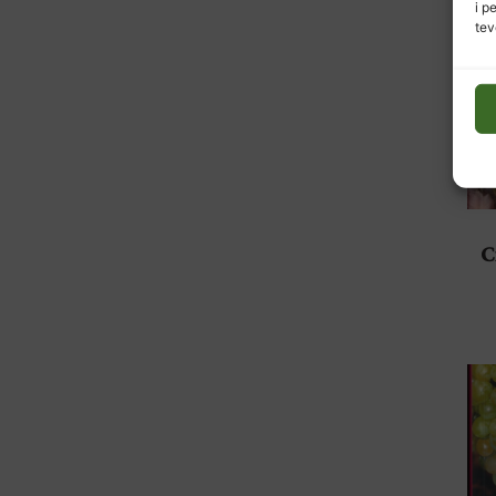
i p
tev
C