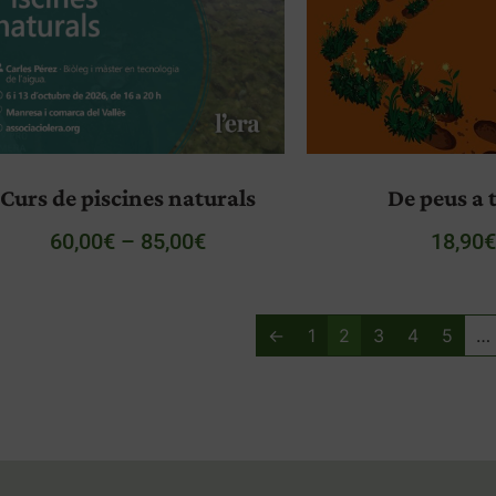
Curs de piscines naturals
De peus a 
60,00
€
–
85,00
€
18,90
←
1
2
3
4
5
…