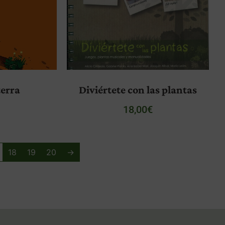
terra
Diviértete con las plantas
€
18,00
€
18
19
20
→