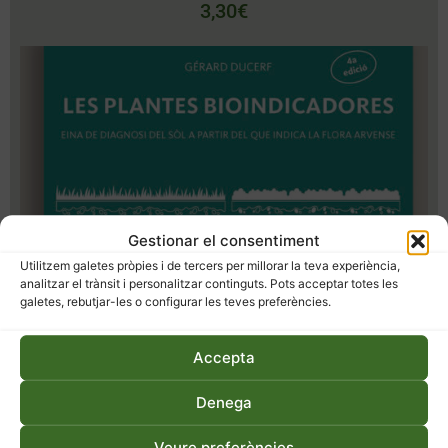
3,30
€
Gestionar el consentiment
Utilitzem galetes pròpies i de tercers per millorar la teva experiència,
analitzar el trànsit i personalitzar continguts. Pots acceptar totes les
galetes, rebutjar-les o configurar les teves preferències.
Accepta
Les plantes bioindicadores
Denega
14,00
€
Veure preferències