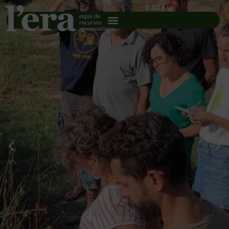
0
0,00
€