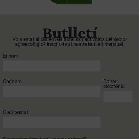
Butlletí
Vols estar al corrent de notícies i activitats del sector
agroecològic? Inscriu-te al nostre butlletí mensual.
El nom
Cognom
Correu
electrònic
Codi postal
Ets professional del sector primari?