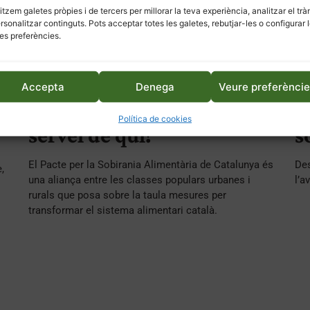
litzem galetes pròpies i de tercers per millorar la teva experiència, analitzar el trà
ersonalitzar continguts. Pots acceptar totes les galetes, rebutjar-les o configurar 
es preferències.
Accepta
Denega
Veure preferènci
Un sistema alimentari al
A
Política de cookies
servei de qui?
s
El Pacte per la Sobirania Alimentària de Catalunya és
Des
,
una aliança entre les classes populars urbanes i
l’a
rurals que posa sobre la taula mesures per
transformar el sistema alimentari català.