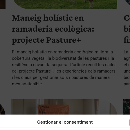
Maneig holístic en
C
ramaderia ecològica:
b
projecte Pasture+
f
El maneig holístic en ramaderia ecològica millora la
La 
cobertura vegetal, la biodiversitat de les pastures i la
agr
resiliència davant la sequera. L'article recull les dades
el 
del projecte Pasture+, les experiències dels ramaders
una
i les claus per gestionar sòls i pastures de manera
bio
més sostenible.
par
Gestionar el consentiment