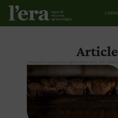
L’ASSO
Article
Categories:
Agrocultura
,
Agrocultura núm. 104
,
Articl