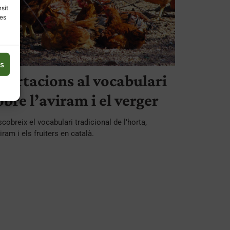
nsit
les
es
portacions al vocabulari
obre l’aviram i el verger
cobreix el vocabulari tradicional de l’horta,
viram i els fruiters en català.