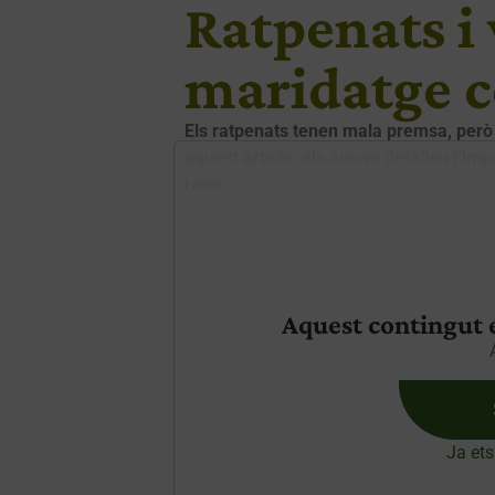
Ratpenats i 
maridatge 
Els ratpenats tenen mala premsa, però e
aquest article, els autors detallen l’im
raïm.
Aquest contingut é
Ja ets