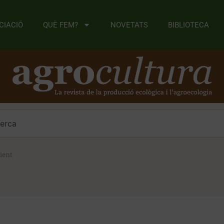
CIACIÓ
QUÈ FEM?
NOVETATS
BIBLIOTECA
ient