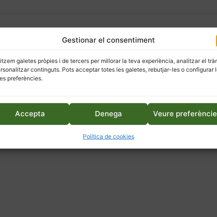
Gestionar el consentiment
litzem galetes pròpies i de tercers per millorar la teva experiència, analitzar el trà
ersonalitzar continguts. Pots acceptar totes les galetes, rebutjar-les o configurar 
es preferències.
Accepta
Denega
Veure preferènci
Política de cookies