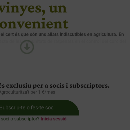
vinyes, un
convenient
l cert és que són uns aliats indiscutibles en agricultura. En
pacte de les comunitats de ratpenats en el control del corc del
s exclusiu per a socis i subscriptors.
Agroculturitza’t per 1 €/mes
Subscriu-te o fes-te soci
 soci o subscriptor?
Inicia sessió