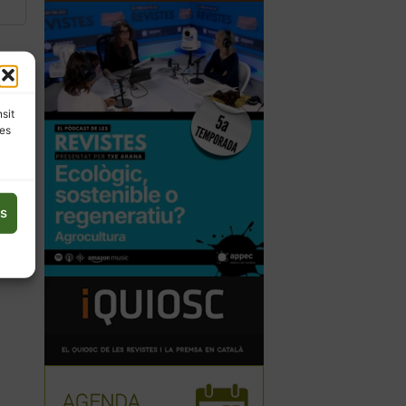
nsit
les
es