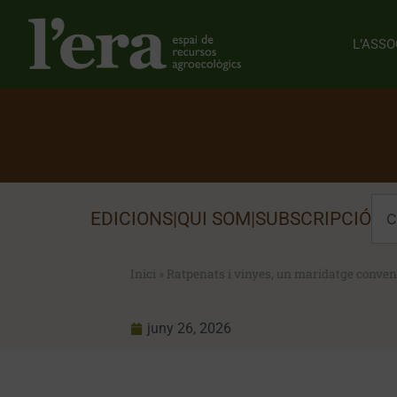
L’ASSO
EDICIONS
|
QUI SOM
|
SUBSCRIPCIÓ
Inici
»
Ratpenats i vinyes, un maridatge conven
juny 26, 2026