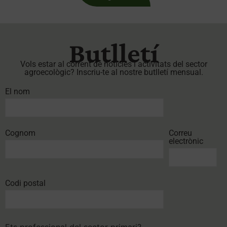
Butlletí
Vols estar al corrent de notícies i activitats del sector
agroecològic? Inscriu-te al nostre butlletí mensual.
El nom
Cognom
Correu
electrònic
Codi postal
Ets professional del sector primari?