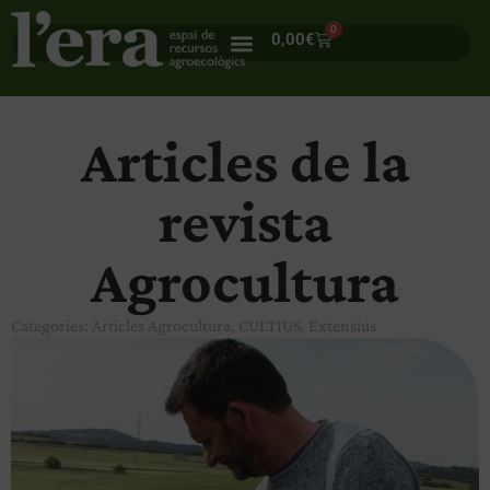
0
0,00
€
Articles de la
revista
Agrocultura
Categories:
Articles Agrocultura
,
CULTIUS
,
Extensius