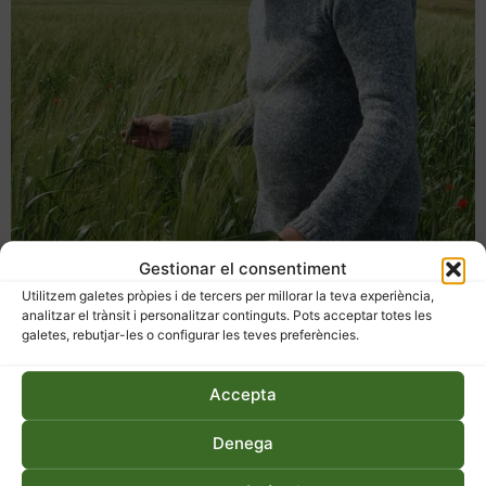
Gestionar el consentiment
Utilitzem galetes pròpies i de tercers per millorar la teva experiència,
analitzar el trànsit i personalitzar continguts. Pots acceptar totes les
Pep Bòria: el cultiu ecològic de
galetes, rebutjar-les o configurar les teves preferències.
cereals sense rotacions ni
Accepta
aportacions d’adob
Denega
En Pep Bòria és un dels pioners de la producció ecològica de