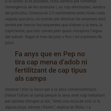
A la tardor, si és possible, falsa sembra per fomentar
l’emergència de les arvenses i, un cop eliminades, sembra
del policultiu. Entrecavar 2-3 centímetres entre línies cada
vegada que plou, no només per eliminar les arvenses sinó
també per trencar les esquerdes que s’obren a la terra, la
capil·laritat, que són canals pels quals s’evapora l’aigua
del subsòl. Segar el mes de juny o fins i tot a primers de
juliol.
Fa anys que en Pep no
tira cap mena d’adob ni
fertilitzant de cap tipus
als camps
Assecar i triar la llavor per a la seva comercialització.
Deixar l’alfals al camp perquè la seva arrel vagi treballant
per aportar nitrogen al sòl. “
Amb una mica de sort, si fa
alguna pluja, rebrota i floreix”
, explica en Bòria. I a