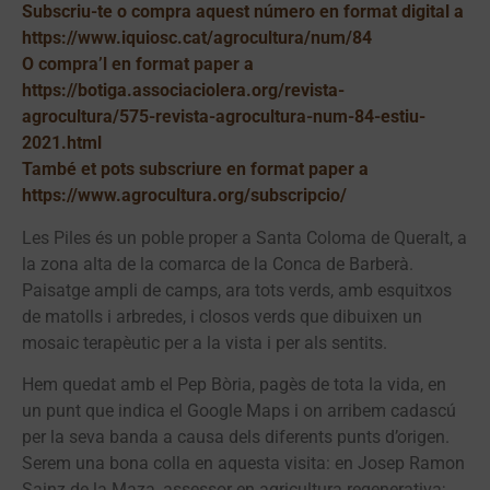
Subscriu-te o compra aquest número en format digital a
https://www.iquiosc.cat/agrocultura/
num/84
O compra’l en format paper a
https://botiga.associaciolera.org/revista-
agrocultura/575-revista-agrocultura-num-84-estiu-
2021.html
També et pots subscriure en format paper a
https://www.agrocultura.org/subscripcio/
Les Piles és un poble proper a Santa Coloma de Queralt, a
la zona alta de la comarca de la Conca de Barberà.
Paisatge ampli de camps, ara tots verds, amb esquitxos
de matolls i arbredes, i closos verds que dibuixen un
mosaic terapèutic per a la vista i per als sentits.
Hem quedat amb el Pep Bòria, pagès de tota la vida, en
un punt que indica el Google Maps i on arribem cadascú
per la seva banda a causa dels diferents punts d’origen.
Serem una bona colla en aquesta visita: en Josep Ramon
Sainz de la Maza, assessor en agricultura regenerativa;