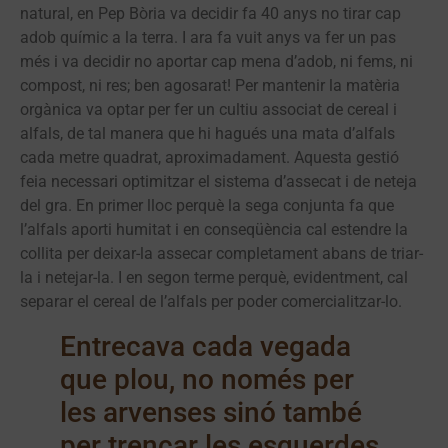
natural, en Pep Bòria va decidir fa 40 anys no tirar cap
adob químic a la terra. I ara fa vuit anys va fer un pas
més i va decidir no aportar cap mena d’adob, ni fems, ni
compost, ni res; ben agosarat! Per mantenir la matèria
orgànica va optar per fer un cultiu associat de cereal i
alfals, de tal manera que hi hagués una mata d’alfals
cada metre quadrat, aproximadament. Aquesta gestió
feia necessari optimitzar el sistema d’assecat i de neteja
del gra. En primer lloc perquè la sega conjunta fa que
l’alfals aporti humitat i en conseqüència cal estendre la
collita per deixar-la assecar completament abans de triar-
la i netejar-la. I en segon terme perquè, evidentment, cal
separar el cereal de l’alfals per poder comercialitzar-lo.
Entrecava
cada vegada
que plou, no només per
les arvenses sinó també
per trencar les esquerdes