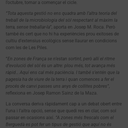
l’octubre, tornar a començar el cicle.
“Tota aquesta gestió no ens quadra amb l’altra teoria del
treball de la microbiologia del sòl respectant al màxim la
terra, sense treballar-la”
, aporta en Josep M. Roca. Però
també és cert que no hi ha experiències prou exitoses de
cultiu d’extensius ecològics sense llaurar en condicions
com les de Les Piles.
“
En zones de França se n’estan sortint, però allí el ritme
d’evolució del sòl és un altre: plou més, tot avança més
ràpid… Aquí ens cal més paciència. I també s’entén que la
pagesia ha de viure de la terra i quan comences a fer el
procés de canvi passes uns anys de collites pobres”
,
reflexiona en Josep Ramon Sainz de la Maza.
La conversa deriva ràpidament cap a un debat obert entre
l’una i l’altra opció, sense que quedi res en clar, com sol
passar en ocasions així.
“A zones més frescals com el
Berguedà es pot fer un tipus de gestió que aquí no és