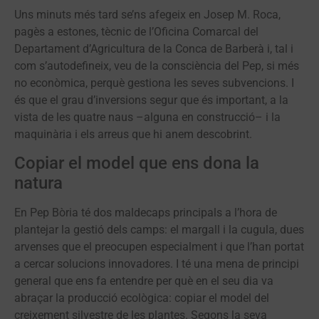
Uns minuts més tard se’ns afegeix en Josep M. Roca,
pagès a estones, tècnic de l’Oficina Comarcal del
Departament d’Agricultura de la Conca de Barberà i, tal i
com s’autodefineix, veu de la consciència del Pep, si més
no econòmica, perquè gestiona les seves subvencions. I
és que el grau d’inversions segur que és important, a la
vista de les quatre naus –alguna en construcció– i la
maquinària i els arreus que hi anem descobrint.
Copiar el model que ens dona la
natura
En Pep Bòria té dos maldecaps principals a l’hora de
plantejar la gestió dels camps: el margall i la cugula, dues
arvenses que el preocupen especialment i que l’han portat
a cercar solucions innovadores. I té una mena de principi
general que ens fa entendre per què en el seu dia va
abraçar la producció ecològica: copiar el model del
creixement silvestre de les plantes. Segons la seva