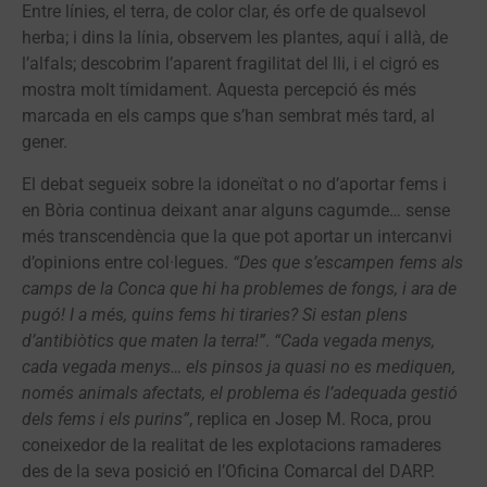
Entre línies, el terra, de color clar, és orfe de qualsevol
herba; i dins la línia, observem les plantes, aquí i allà, de
l’alfals; descobrim l’aparent fragilitat del lli, i el cigró es
mostra molt tímidament. Aquesta percepció és més
marcada en els camps que s’han sembrat més tard, al
gener.
El debat segueix sobre la idoneïtat o no d’aportar fems i
en Bòria continua deixant anar alguns cagumde… sense
més transcendència que la que pot aportar un intercanvi
d’opinions entre col·legues.
“Des que s’escampen fems als
camps de la Conca que hi ha problemes de fongs, i ara de
pugó! I a més, quins fems hi tiraries? Si estan plens
d’antibiòtics que maten la terra!”
.
“Cada vegada menys,
cada vegada menys… els pinsos ja quasi no es mediquen,
només animals afectats, el problema és l’adequada gestió
dels fems i els purins”
, replica en Josep M. Roca, prou
coneixedor de la realitat de les explotacions ramaderes
des de la seva posició en l’Oficina Comarcal del DARP.