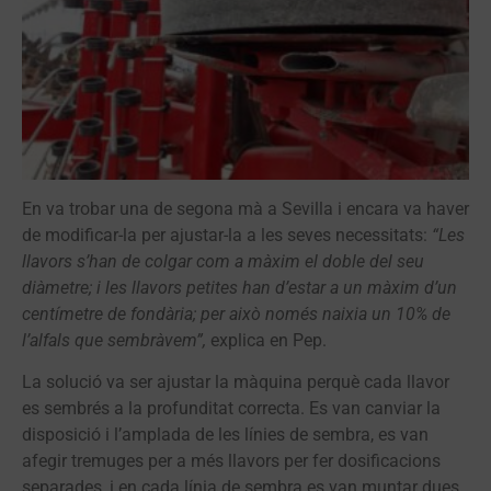
En va trobar una de segona mà a Sevilla i encara va haver
de modificar-la per ajustar-la a les seves necessitats:
“Les
llavors s’han de colgar com a màxim el doble del seu
diàmetre; i les llavors petites han d’estar a un màxim d’un
centímetre de fondària; per això només naixia un 10% de
l’alfals que sembràvem”,
explica en Pep.
La solució va ser ajustar la màquina perquè cada llavor
es sembrés a la profunditat correcta. Es van canviar la
disposició i l’amplada de les línies de sembra, es van
afegir tremuges per a més llavors per fer dosificacions
separades, i en cada línia de sembra es van muntar dues