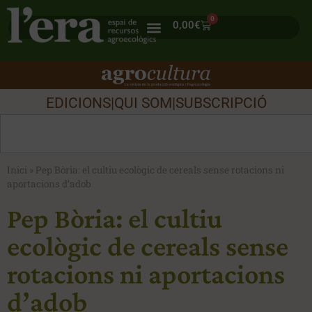
0
0,00
€
EDICIONS
|
QUI SOM
|
SUBSCRIPCIÓ
Inici
»
Pep Bòria: el cultiu ecològic de cereals sense rotacions ni
aportacions d’adob
Pep Bòria: el cultiu
ecològic de cereals sense
rotacions ni aportacions
d’adob