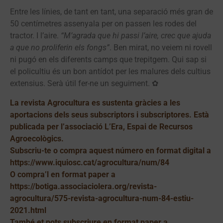
Entre les línies, de tant en tant, una separació més gran de
50 centímetres assenyala per on passen les rodes del
tractor. I l’aire.
“M’agrada que hi passi l’aire, crec que ajuda
a que no proliferin els fongs”
. Ben mirat, no veiem ni rovell
ni pugó en els diferents camps que trepitgem. Qui sap si
el policultiu és un bon antídot per les malures dels cultius
extensius. Serà útil fer-ne un seguiment. ✿
La revista Agrocultura es sustenta gràcies a les
aportacions dels seus subscriptors i subscriptores. Està
publicada per l’associació
L’Era, Espai de Recursos
Agroecològics
.
Subscriu-te o compra aquest número en format digital a
https://www.iquiosc.cat/agrocultura/
num/84
O compra’l en format paper a
https://botiga.associaciolera.org/revista-
agrocultura/575-revista-agrocultura-num-84-estiu-
2021.html
També et pots subscriure en format paper a