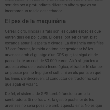
sortides per a profunditats diferents alhora que es va
incorporar un rascle desherbador.
El pes de la maquinària
Cereal, cigró, llinosa i alfals són les quatre espècies que
entren dins del policultiu. El cereal pot ser camut, blat
escanda asturià, espelta o civada. La distància entre files:
33 centímetres, la mida òptima per gestionar bé les
arvenses amb el guiatge d’un GPS que, tot sigui dit de
passada, té un cost de 33.000 euros. Això sí, gràcies a
aquesta eina de precisió tecnològica, el tractor té clar per
on passar per no trepitjar el cultiu ni en els punts en què
les línies s’entrecreuen. El conductor del tractor no cal ni
que agafi el volant.
De fet, el sistema de GPS també funciona amb la
sembradora. Si no fos així, la gestió posterior de les
arvenses no seria possible amb aquesta eina. No és que