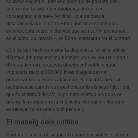
cobertes vegetals i també d’animals de pastura per
augmentar la vida microbiològica del sòl i en
conseqüència la seva fertilitat i, d’altra banda,
desaconsella la llaurada –tot i que en el nostre país
encara costa veure iniciatives que se’n surtin plenament
en el cultiu de cereals–, en Bòria representa tot el contrari.
L’única aportació que estaria disposat a fer en el sòl és
d’Ormus (un preparat multimineral que es pot fer a partir
d’aigua de mar), proposta difícilment viable perquè
implicaria recollir 200.000 litres d’aigua de mar,
processar-los i després aplicar-ne el resultat a les 150
hectàrees de camps que gestiona amb els seus fills. I pel
que fa al treball del sòl, la primera visita a les naus on
guarda la maquinària ja ens deixa clar que no llaurar ni
entrecavar no és una opció per a ell.
El maneig dels cultius
Partint de la idea de seguir al màxim possible el sistema