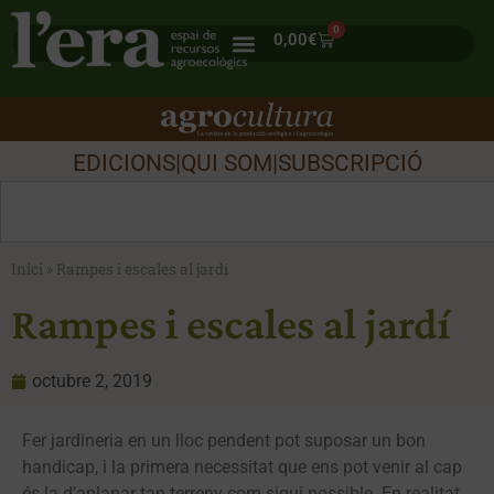
0
0,00
€
EDICIONS
|
QUI SOM
|
SUBSCRIPCIÓ
Inici
»
Rampes i escales al jardí
Rampes i escales al jardí
octubre 2, 2019
Fer jardineria en un lloc pendent pot suposar un bon
handicap, i la primera necessitat que ens pot venir al cap
és la d’aplanar tan terreny com sigui possible. En realitat