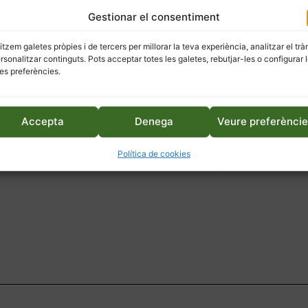
Gestionar el consentiment
litzem galetes pròpies i de tercers per millorar la teva experiència, analitzar el trà
ersonalitzar continguts. Pots acceptar totes les galetes, rebutjar-les o configurar 
es preferències.
Accepta
Denega
Veure preferènci
Política de cookies