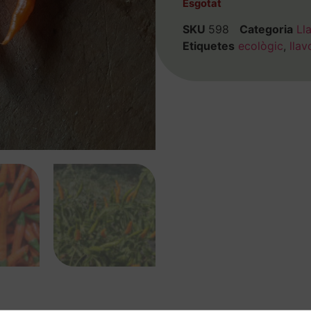
Esgotat
SKU
598
Categoria
Ll
Etiquetes
ecològic
,
llav