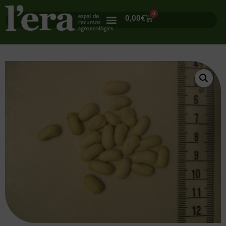
0
0,00
€