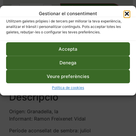
Afegeix a la cistella
-
+
Gestionar el consentiment
Utilitzem galetes pròpies i de tercers per millorar la teva experiència,
analitzar el trànsit i personalitzar continguts. Pots acceptar totes les
SKU
394
Categoria
Llavors
galetes, rebutjar-les o configurar les teves preferències.
Etiquetes
ecològic
,
mongeta
,
varietat local
Accepta
Denega
Descripció
Informació addicional
Veure preferències
Política de cookies
Descripció
Origen: Granadella, la
Informant: Ramon Freixenet Vidal
Període aconsellat de sembra: juliol