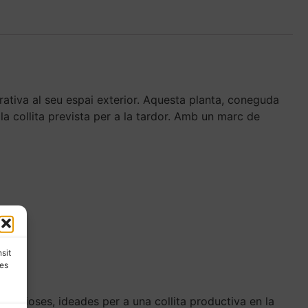
rativa al seu espai exterior. Aquesta planta, coneguda
la collita prevista per a la tardor. Amb un marc de
nsit
les
eneficioses, ideades per a una collita productiva en la