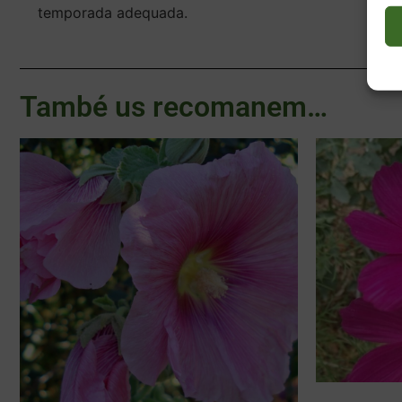
temporada adequada.
També us recomanem…