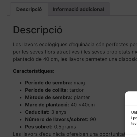
Descripció
Informació addicional
Descripció
Les llavors ecològiques d’equinàcia són perfectes per
per les seves flors atractives i les seves propietats 
plantació de 40 cm, les llavors permeten una disposi
Característiques:
Període de sembra:
maig
Període de collita:
tardor
Mètode de sembra:
planter
Marc de plantació:
40 x40cm
Caducitat:
3 anys
Uti
i p
Número de llavors/sobret:
90
tev
Pes sobret:
0,5grams
Les llavors d’equinàcia ofereixen una oportunitat excel