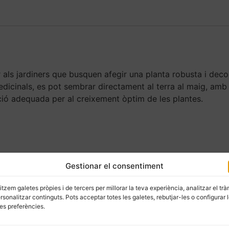
 als jardiners que busquen afegir una planta robusta i deco
medicinals, es pot sembrar directament al terra al maig, amb 
ció adequada per al creixement òptim de les plantes.
Gestionar el consentiment
litzem galetes pròpies i de tercers per millorar la teva experiència, analitzar el trà
ersonalitzar continguts. Pots acceptar totes les galetes, rebutjar-les o configurar 
es preferències.
·lent per cultivar plantes amb flors vistoses i propietats b