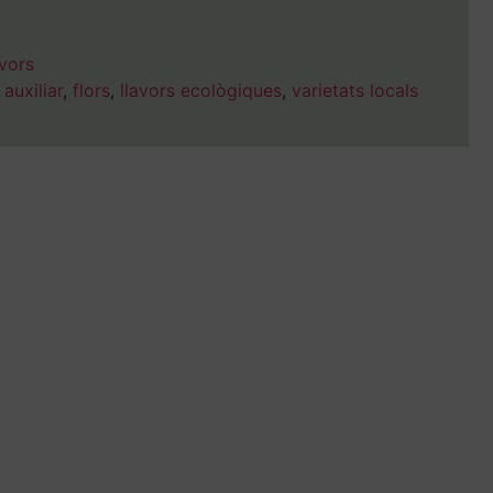
vors
 auxiliar
,
flors
,
llavors ecològiques
,
varietats locals