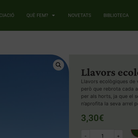
CIACIÓ
QUÈ FEM?
NOVETATS
BIBLIOTECA
Llavors eco
Llavors ecològiques de va
però que rebrota cada an
per als horts, ja que el 
n’aprofita la seva arrel p
3,30
€
-
+