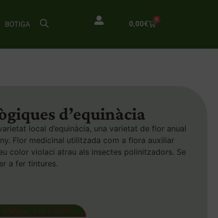
0
0,00
€
BOTIGA
lògiques d’equinàcia
rietat local d’equinàcia, una varietat de flor anual
y. Flor medicinal utilitzada com a flora auxiliar
seu color violaci atrau als insectes polinitzadors. Se
er a fer tintures.
Afegeix a la cistella