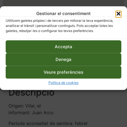
3,30
€
Gestionar el consentiment
Utilitzem galetes pròpies i de tercers per millorar la teva experiència,
Esgotat
analitzar el trànsit i personalitzar continguts. Pots acceptar totes les
galetes, rebutjar-les o configurar les teves preferències.
SKU
003
Categoria
Llavors
Etiquetes
llavors ecològiques
,
tomàquet
,
Accepta
tomàquet buit
,
varietats locals
Denega
Veure preferències
Descripció
Informació addicional
Política de cookies
Descripció
Origen: Vilar, el
Informant: Juan Arco
Període aconsellat de sembra: febrer