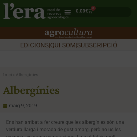
0
0,00
€
EDICIONS
|
QUI SOM
|
SUBSCRIPCIÓ
Inici
»
Albergínies
Albergínies
maig 9, 2019
Ens han arribat a fer creure que les albergínies són una
verdura llarga i morada de gust amarg, però no us les
cregueu, les grans corporacions. La realitat és molt