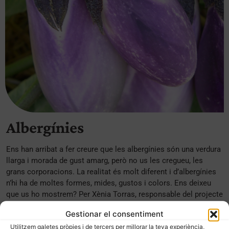
Albergínies
Ens han arribat a fer creure que les albergínies són una verdura
llarga i morada de gust amarg, però no us les cregueu, les
grans corporacions. La realitat és molt diferent i d’albergínies
n’hi ha de moltes formes, mides, gustos i colors. Ens deixeu
que us ho mostrem? Per Xènia Torras, responsable del projecte
Esporus. Albergínia blanca Albergínia llarga de Montornès ...
Gestionar el consentiment
Utilitzem galetes pròpies i de tercers per millorar la teva experiència,