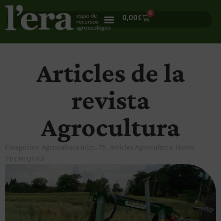
0
0,00
€
Articles de la
revista
Agrocultura
Categories:
Agrocultura núm. 75
,
Articles Agrocultura
,
Horta
,
TECNIQUES