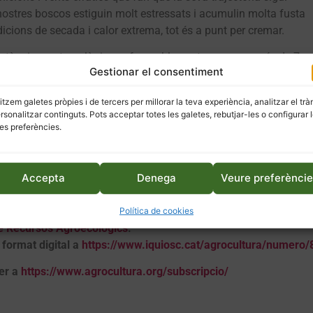
s nostres boscos estiguin molt estressats i acumulin molta fusta
ndicions de secada i calor extrema, tot és a punt per cremar.
stàncies meteorològiques favorables pot avançar a més de 7
Gestionar el consentiment
ia de 45.000 kW per metre lineal de front. Els bombers i les AD
uen a 2-3 quilòmetres/hora i tenen capacitat d’actuació de fin
litzem galetes pròpies i de tercers per millorar la teva experiència, analitzar el trà
ersonalitzar continguts. Pots acceptar totes les galetes, rebutjar-les o configurar 
es preferències.
alunya podríem patir un incendi de sisena generació i, de fet, el
 Torre de l’Espanyol (Segrià), el foc va avançar a velocitats de
rtir d’ara, tot els incendis hagin de ser de sisena generació, però
Accepta
Denega
Veure preferènci
)
es a les aportacions dels seus subscriptors i subscriptores. Est
Política de cookies
de Recursos Agroecològics
.
format digital a
https://www.iquiosc.cat/agrocultura/numero/
er a
https://www.agrocultura.org/subscripcio/