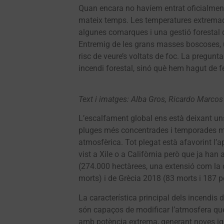
Quan encara no havíem entrat oficialment 
mateix temps. Les temperatures extremad
algunes comarques i una gestió forestal q
Entremig de les grans masses boscoses, u
risc de veure’s voltats de foc. La pregun
incendi forestal, sinó què hem hagut de f
Text i imatges: Alba Gros, Ricardo Marcos
L’escalfament global ens està deixant un
pluges més concentrades i temporades més
atmosfèrica. Tot plegat està afavorint l
vist a Xile o a Califòrnia però que ja han
(274.000 hectàrees, una extensió com la 
morts) i de Grècia 2018 (83 morts i 187 p
La característica principal dels incendis
són capaços de modificar l’atmosfera que 
amb potència extrema, generant noves igni