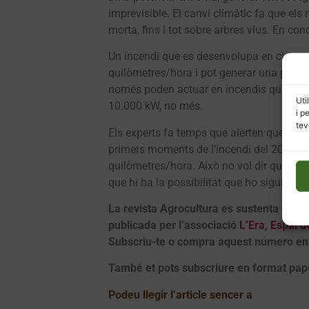
imprevisible. El canvi climàtic fa que el
morta, fins i tot sobre arbres vius. En co
Un incendi que es desenvolupa en circum
quilòmetres/hora i pot generar una potènc
només poden actuar en incendis que es mo
Uti
10.000 kW, no més.
i p
tev
Els experts fa temps que alerten que a Cat
primers moments de l’incendi del 2019 a la
quilòmetres/hora. Això no vol dir que, a pa
que hi ha la possibilitat que ho siguin. (…
La revista Agrocultura es sustenta gràci
publicada per l’associació
L’Era, Espai 
Subscriu-te o compra aquest número en 
També et pots subscriure en format pap
Podeu llegir l’article sencer a