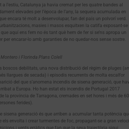
a l’estiu, Catalunya ja havia cremat per les quatre bandes al
ament elevades per l’època de l’any, la sequera acumulada en
ue encara té molt a desenvolupar, fan del país un polvorí verd.
rbanitzacions, masies i masos esquitxen la catifa exposant-se 
ta que aquí ens fem no és tant què hem de fer si se’ns apropa un
er per encarar-lo amb garanties de no quedar-nos sense sostre.
 Montero i Florinda Plans Colell
s boscos debilitats, una nova distribució del règim de pluges (
 llargues de secada) i episodis recurrents de molta escalfor
’aparició del que s’anomena incendis de sisena generació, que ha
 arribat a Europa. Ho han estat els incendis de Portugal 2017
de la província de Tarragona, cremades en set hores i més de 60
ersones ferides).
 de sisena generació és que arriben a acumular tanta potència qu
els envolta i crear turmentes de foc, propagant-se a gran veloci
cions i vents erràtics que fan que la seva trajectòria sigui