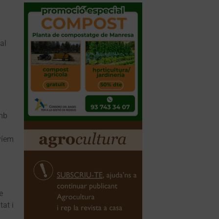
al
amb
víem
e
tat i