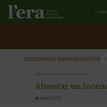
L’ASSO
EDICIONS
|
QUI SOM
|
SUBSCRIPCIÓ
Inici
»
Afrontar un incendi forestal
Afrontar un incend
juliol 5, 2022