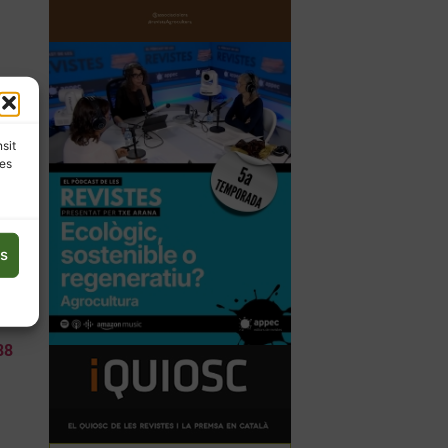
F
s a
nsit
les
s
 7
 sí
es
à
88