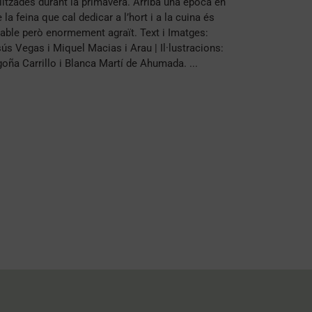
litzades durant la primavera. Arriba una època en
 la feina que cal dedicar a l’hort i a la cuina és
able però enormement agraït. Text i Imatges:
ús Vegas i Miquel Macias i Arau | Il·lustracions:
oña Carrillo i Blanca Martí de Ahumada. ...