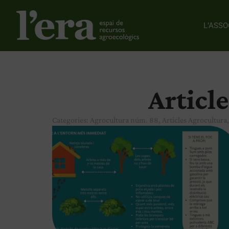
L’ASSO
Article
Categories:
Agrocultura núm. 88
,
Articles Agrocultura