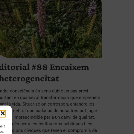
ditorial #88 Encaixem
’heterogeneïtat
ndre consciència és sens dubte un pas previ
portant en qualsevol transformació que emprenem
ant la vida. Situar-se on correspon, entendre les
acions i el rol que cadascú de nosaltres pot jugar
del tot imprescindible per a un canvi de qualitat.
bé ho és per a les institucions públiques i les
nsit
anitzacions cíviques que tenen el compromís de
les