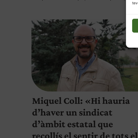
tev
Miquel Coll: «Hi hauria
d’haver un sindicat
d’àmbit estatal que
recollís el sentir de tots e