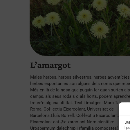
L’amargot
Males herbes, herbes silvestres, herbes adventícies
herbes espontànies són alguns dels noms que rebe
Més enllà de la nosa que puguin fer quan surten als
camps, als seus rodals o als horts, podem aprendre
treure’n alguna utilitat. Text i imatges: Marc Talaver
Roma, Col·lectiu Eixarcolant, Universitat de
Barcelona.Lluís Borrell. Col·lectiu Eixarcolant.
Eixarcolant.cat @eixarcolant Nom científic:
Uti
i p
Urospermum dalechmpii (família compostes)Noms 