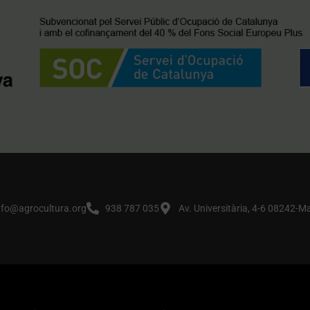
nfo@agrocultura.org
938 787 035
Av. Universitària, 4-6 08242-M