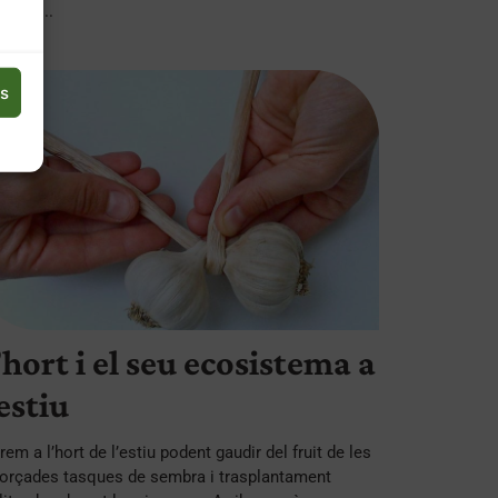
útils ...
es
’hort i el seu ecosistema a
’estiu
rem a l’hort de l’estiu podent gaudir del fruit de les
orçades tasques de sembra i trasplantament