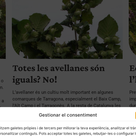
Totes les avellanes són
E
iguals? No!
l
 o
n.
L’avellaner és un cultiu molt important en algunes
Pre
comarques de Tarragona, especialment el Baix Camp,
im
 a
l’Alt Camp i el Tarragonès. A la resta de Catalunya les
dur
a
avellanes es coneixen sobretot per ser menjades
rel
Gestionar el consentiment
torrades, crues o incloses en algun dolç com torrons
és 
o xocolata. Encara que les vegem totes iguals, el
Tam
litzem galetes pròpies i de tercers per millorar la teva experiència, analitzar el trà
Banc de Germoplasma Nacional d’Avellaner té 72
org
ersonalitzar continguts. Pots acceptar totes les galetes, rebutjar-les o configurar 
...