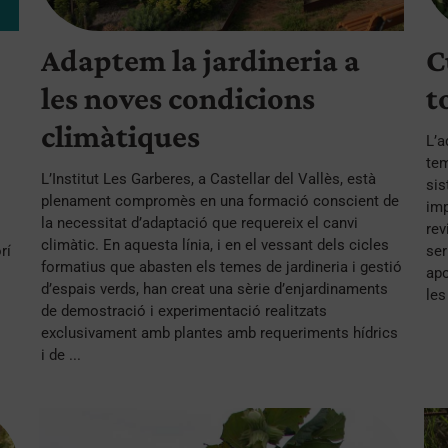
Adaptem la jardineria a
C
les noves condicions
t
climàtiques
L’a
tem
L’Institut Les Garberes, a Castellar del Vallès, està
sis
plenament compromès en una formació conscient de
imp
la necessitat d’adaptació que requereix el canvi
rev
climàtic. En aquesta línia, i en el vessant dels cicles
rí
ser
formatius que abasten els temes de jardineria i gestió
apo
d’espais verds, han creat una sèrie d’enjardinaments
les
de demostració i experimentació realitzats
exclusivament amb plantes amb requeriments hídrics
i de ...