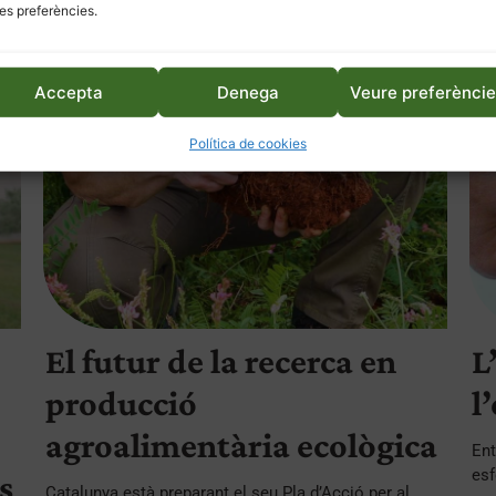
entrades. Aquí en ...
ser 
es preferències.
Accepta
Denega
Veure preferènci
Política de cookies
El futur de la recerca en
L
producció
l
agroalimentària ecològica
Ent
esf
ls
Catalunya està preparant el seu Pla d’Acció per al