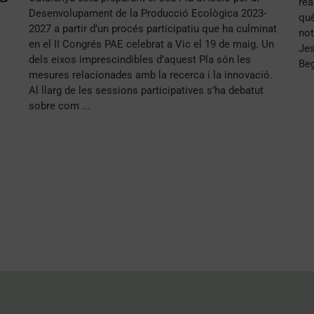
rea
Desenvolupament de la Producció Ecològica 2023-
què
2027 a partir d’un procés participatiu que ha culminat
not
en el II Congrés PAE celebrat a Vic el 19 de maig. Un
Jes
dels eixos imprescindibles d’aquest Pla són les
Beg
mesures relacionades amb la recerca i la innovació.
Al llarg de les sessions participatives s’ha debatut
sobre com ...