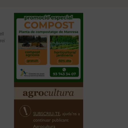
ell
reï