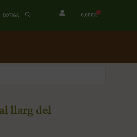
0
0,00
€
BOTIGA
l llarg del