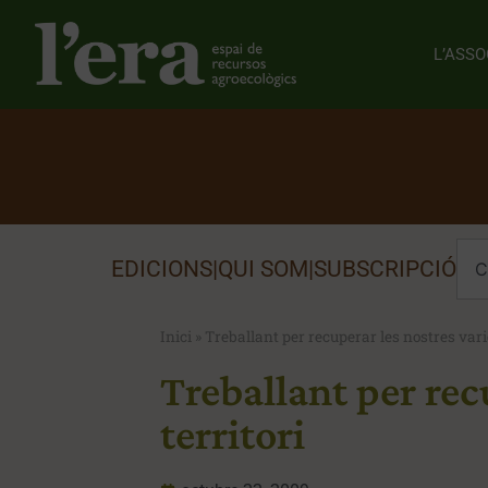
L’ASSO
EDICIONS
|
QUI SOM
|
SUBSCRIPCIÓ
Inici
»
Treballant per recuperar les nostres variet
Treballant per recu
territori