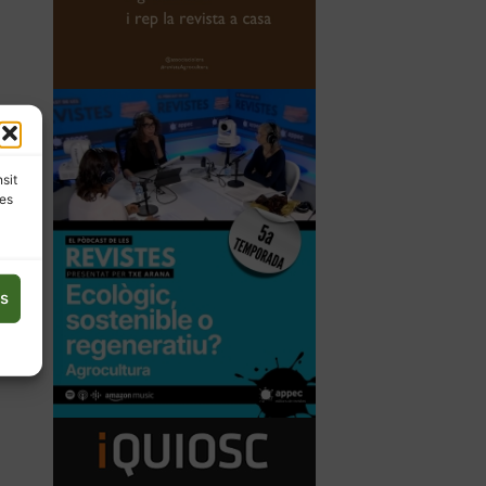
nsit
les
es