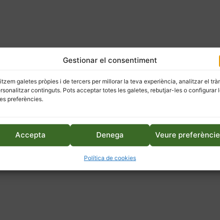
Gestionar el consentiment
litzem galetes pròpies i de tercers per millorar la teva experiència, analitzar el trà
ersonalitzar continguts. Pots acceptar totes les galetes, rebutjar-les o configurar 
es preferències.
Accepta
Denega
Veure preferènci
Política de cookies