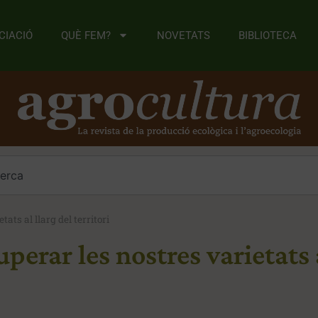
CIACIÓ
QUÈ FEM?
NOVETATS
BIBLIOTECA
ats al llarg del territori
perar les nostres varietats a