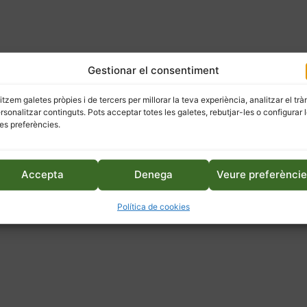
Gestionar el consentiment
litzem galetes pròpies i de tercers per millorar la teva experiència, analitzar el trà
ersonalitzar continguts. Pots acceptar totes les galetes, rebutjar-les o configurar 
es preferències.
Accepta
Denega
Veure preferènci
Política de cookies