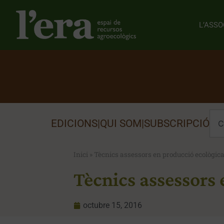
L’ASSO
EDICIONS
|
QUI SOM
|
SUBSCRIPCIÓ
Inici
»
Tècnics assessors en producció ecològic
Tècnics assessors
octubre 15, 2016