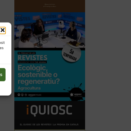
nsit
les
es