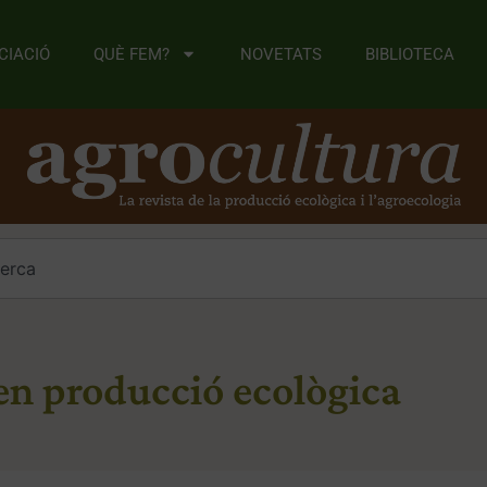
CIACIÓ
QUÈ FEM?
NOVETATS
BIBLIOTECA
a
 en producció ecològica