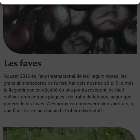
Les faves
Aquest 2016 és l’any internacional de les lleguminoses, les
grans alimentadores de la fertilitat dels nostres sòls. Si a més
la lleguminosa en qüestió és una planta resistent, de fàcil
cultivar, amb poques plagues i de fruits deliciosos, segur que
parlem de les faves. A Esporus en conservem cinc varietats, ja
que fins i tot en un clàssic hi trobem diversitat! ...