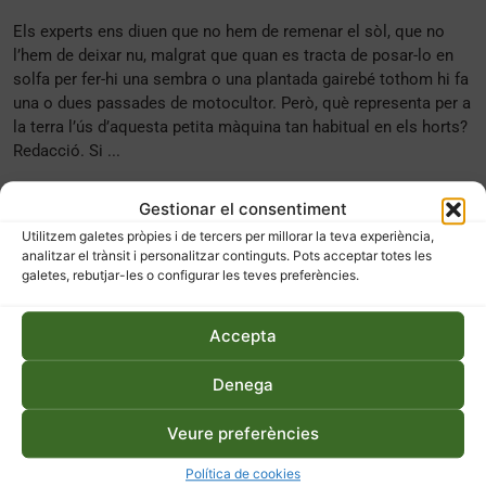
Els experts ens diuen que no hem de remenar el sòl, que no
l’hem de deixar nu, malgrat que quan es tracta de posar-lo en
solfa per fer-hi una sembra o una plantada gairebé tothom hi fa
una o dues passades de motocultor. Però, què representa per a
la terra l’ús d’aquesta petita màquina tan habitual en els horts?
Redacció. Si ...
Gestionar el consentiment
Utilitzem galetes pròpies i de tercers per millorar la teva experiència,
analitzar el trànsit i personalitzar continguts. Pots acceptar totes les
galetes, rebutjar-les o configurar les teves preferències.
Accepta
Denega
Veure preferències
Política de cookies