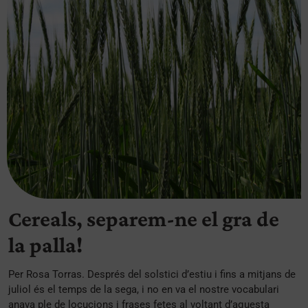
Cereals, separem-ne el gra de
la palla!
Per Rosa Torras. Després del solstici d’estiu i fins a mitjans de
juliol és el temps de la sega, i no en va el nostre vocabulari
anava ple de locucions i frases fetes al voltant d’aquesta