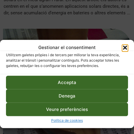
centren en el que s’anomenen aplicacions solars directes, és a
dir, sense acumulació d’energia en bateries o altres elements ...
Gestionar el consentiment
Utilitzem galetes pròpies i de tercers per millorar la teva experiència,
analitzar el trànsit i personalitzar continguts. Pots acceptar totes les
galetes, rebutjar-les o configurar les teves preferències.
Accepta
Denega
Veure preferències
Política de cookies