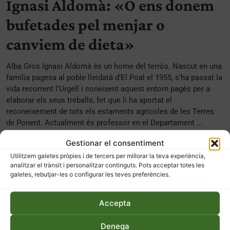
Ignasi Aldomà: «O ens donem
bufetades pel menjar o
canviem de dieta»
Alba Gros Ignasi Aldomà és un home del terròs. Nascut en una
família pagesa al poble lleidatà d’El Poal el 1955, s’ha passat la
vida recorrent l’Urgell i coneixent aquest entorn pagès per a
elaborar els seus treballs, fet que li ha aportat el
reconeixement de tots els estaments agrícoles de les Terres
de Ponent. Actualment és professor en el Departament ...
Gestionar el consentiment
Utilitzem galetes pròpies i de tercers per millorar la teva experiència,
analitzar el trànsit i personalitzar continguts. Pots acceptar totes les
galetes, rebutjar-les o configurar les teves preferències.
Accepta
Denega