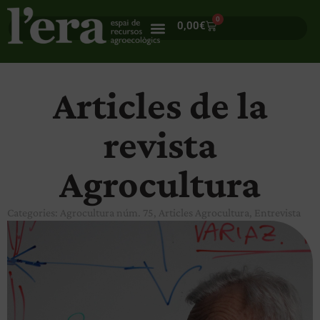
0
0,00
€
Articles de la
revista
Agrocultura
Categories:
Agrocultura núm. 75
,
Articles Agrocultura
,
Entrevista