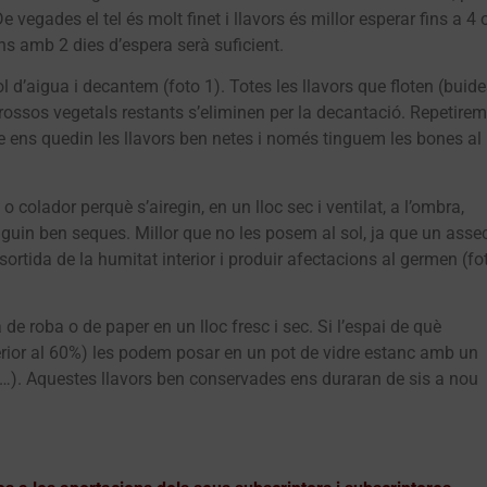
e vegades el tel és molt finet i llavors és millor esperar fins a 4 
ens amb 2 dies d’espera serà suficient.
 d’aigua i decantem (foto 1). Totes les llavors que floten (buide
trossos vegetals restants s’eliminen per la decantació. Repetirem
e ens quedin les llavors ben netes i només tinguem les bones al
 colador perquè s’airegin, en un lloc sec i ventilat, a l’ombra,
iguin ben seques. Millor que no les posem al sol, ja que un asse
ortida de la humitat interior i produir afectacions al germen (fo
 roba o de paper en un lloc fresc i sec. Si l’espai de què
rior al 60%) les podem posar en un pot de vidre estanc amb un
ròs…). Aquestes llavors ben conservades ens duraran de sis a nou