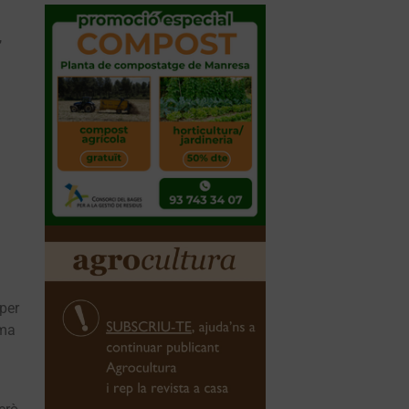
,
per
sma