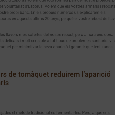
 Bloc d’Esporus volem que tots formeu part del nostre projecte, p
e voluntariat d’Esporus. Volem que els vostres armaris i rebost
ostre propi banc. En els propers números us explicarem els
sporus en aquests últims 20 anys, perquè el vostre rebost de lla
es llavors més sofertes del nostre rebost, però alhora ens dona
s delicats i molt sensible a tot tipus de problemes sanitaris: vir
ruquet per minimitzar la seva aparició i garantir que teniu unes
ors de tomàquet reduirem l’aparició
ris
jades el mètode tradicional és fermentar-les. Però, a què ens