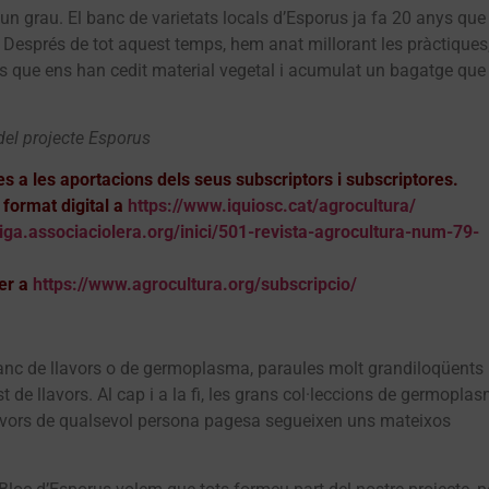
un grau. El banc de varietats locals d’Esporus ja fa 20 anys que
. Després de tot aquest temps, hem anat millorant les pràctiques
nes que ens han cedit material vegetal i acumulat un bagatge que
del projecte Esporus
es a les aportacions dels seus subscriptors i subscriptores.
format digital a
https://www.iquiosc.cat/agrocultura/
tiga.associaciolera.org/inici/501-revista-agrocultura-num-79-
er a
https://www.agrocultura.org/subscripcio/
 banc de llavors o de germoplasma, paraules molt grandiloqüents 
 de llavors. Al cap i a la fi, les grans col·leccions de germopla
llavors de qualsevol persona pagesa segueixen uns mateixos