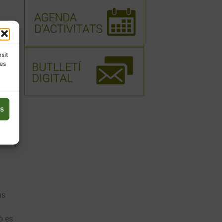
art
a
nsit
egim
les
o
ima
es
ns
ò es