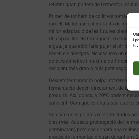
referim quan parlem de fermentar les lla
Primer de tot hem de collir els tomàquets 
ramell. Millor que collim fruits del màxim
millor adaptació de les futures plantes al 
Uti
Un cop collits els tomàquets, en traiem l
i p
tev
aigua, ja que això faria pujar el pH de la
serien els desitjats. Necessitem un medi 
de 5 centímetres i màxima de 15 centímetr
recipient més gran o més petit segons sig
Deixem fermentar la polpa, tot remenant d
fermentació depèn directament de la temp
produirà. Així doncs, a 20ºC podem neces
suficient. Com que és una tasca que solem
Si tenim unes plantes molt afectades per 
dies més. Aquesta prolongació del ferment
germinaran) però ens donarà una millor g
procés de fermentació quan durant uns 2-3