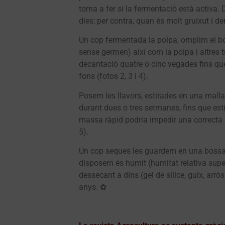
torna a fer si la fermentació està activa. D
dies; per contra, quan és molt gruixut i d
Un cop fermentada la polpa, omplim el bol
sense germen) així com la polpa i altres 
decantació quatre o cinc vegades fins qu
fons (fotos 2, 3 i 4).
Posem les llavors, estirades en una malla o
durant dues o tres setmanes, fins que est
massa ràpid podria impedir una correcta s
5).
Un cop seques les guardem en una bossa de
disposem és humit (humitat relativa supe
dessecant a dins (gel de sílice, guix, ar
anys. ✿