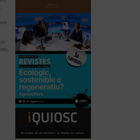
erò
s
vors
 un
osis,