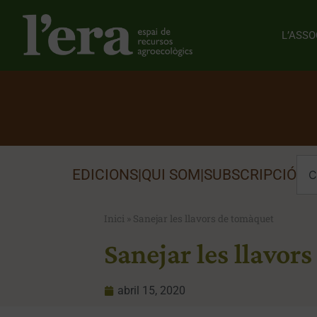
L’ASSO
EDICIONS
|
QUI SOM
|
SUBSCRIPCIÓ
Inici
»
Sanejar les llavors de tomàquet
Sanejar les llavor
abril 15, 2020