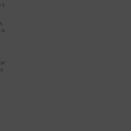
o 5
s,
 la
cat
to