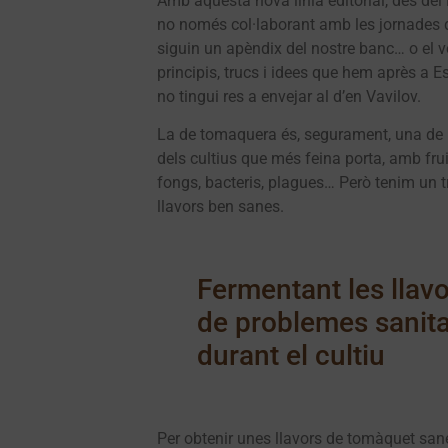
Amb aquesta nova línia editorial, des del
no només col·laborant amb les jornades d
siguin un apèndix del nostre banc… o el v
principis, trucs i idees que hem après a E
no tingui res a envejar al d’en Vavilov.
La de tomaquera és, segurament, una de l
dels cultius que més feina porta, amb fruit
fongs, bacteris, plagues… Però tenim un t
llavors ben sanes.
Fermentant les llav
de problemes sanita
durant el cultiu
Per obtenir unes llavors de tomàquet sane