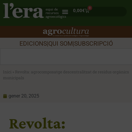
0
0,00
€
EDICIONS
|
QUI SOM
|
SUBSCRIPCIÓ
Inici
»
Revolta: agrocomposatge descentralitzat de residus orgànics
municipals
gener 20, 2025
Revolta: