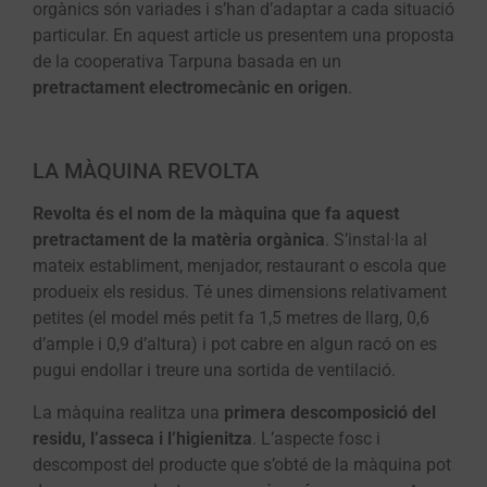
orgànics són variades i s’han d’adaptar a cada situació
particular. En aquest article us presentem una proposta
de la cooperativa Tarpuna basada en un
pretractament electromecànic en origen
.
LA MÀQUINA REVOLTA
Revolta és el nom de la màquina que fa aquest
pretractament de la matèria orgànica
. S’instal·la al
mateix establiment, menjador, restaurant o escola que
produeix els residus. Té unes dimensions relativament
petites (el model més petit fa 1,5 metres de llarg, 0,6
d’ample i 0,9 d’altura) i pot cabre en algun racó on es
pugui endollar i treure una sortida de ventilació.
La màquina realitza una
primera descomposició del
residu, l’asseca i l’higienitza
. L’aspecte fosc i
descompost del producte que s’obté de la màquina pot