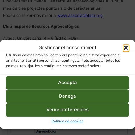
Biodiversitat Cultivada i les tertúlies agroecològiques a L’Era, a
més d’altres projectes puntuals o de caràcter anual.
Podeu conèixer-nos millor a
www.associaciolera.org
L’Era, Espai de Recursos Agroecològics
Avgda. Universitària, 4 – 6 (Edifici FUB)
08242 – Manresa (Barcelona)
Gestionar el consentiment
Tel: 938 787 035
Utilitzem galetes pròpies i de tercers per millorar la teva experiència,
info@associaciolera.org
analitzar el trànsit i personalitzar continguts. Pots acceptar totes les
galetes, rebutjar-les o configurar les teves preferències.
Accepta
Denega
Veure preferències
Política de cookies