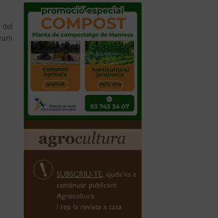
 del
 vam