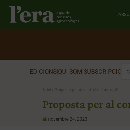
L’ASSO
EDICIONS
|
QUI SOM
|
SUBSCRIPCIÓ
Inici
»
Proposta per al control del margall
Proposta per al co
novembre 24, 2023