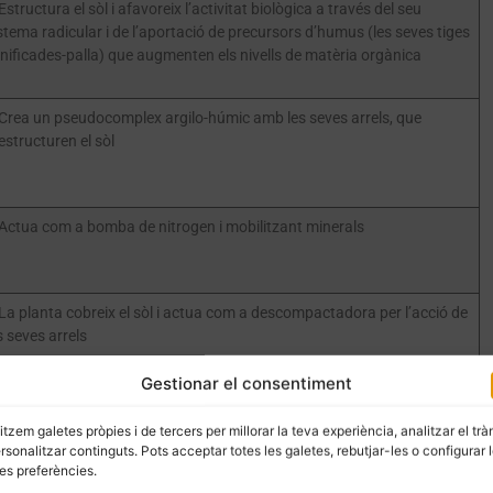
Estructura el sòl i afavoreix l’activitat biològica a través del seu
stema radicular i de l’aportació de precursors d’humus (les seves tiges
gnificades-palla) que augmenten els nivells de matèria orgànica
Crea un pseudocomplex argilo-húmic amb les seves arrels, que
estructuren el sòl
Actua com a bomba de nitrogen i mobilitzant minerals
La planta cobreix el sòl i actua com a descompactadora per l’acció de
s seves arrels
Gestionar el consentiment
dar a desfer-nos del margall, podem citar, per una banda,
la
litzem galetes pròpies i de tercers per millorar la teva experiència, analitzar el trà
ersonalitzar continguts. Pots acceptar totes les galetes, rebutjar-les o configurar 
r un cultiu que treballés semblant al margall i afavorís el
es preferències.