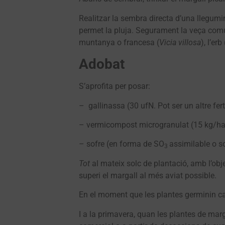
Realitzar la sembra directa d’una llegum
permet la pluja. Segurament la veça com
muntanya o francesa (
Vicia villosa
), l’erb 
Adobat
S’aprofita per posar:
– gallinassa (30 ufN. Pot ser un altre fert
– vermicompost microgranulat (15 kg/ha
– sofre (en forma de SO
assimilable o s
3
Tot
al mateix solc de plantació, amb l’ob
superi el margall al més aviat possible.
En el moment que les plantes germinin ca
I a la primavera, quan les plantes de margal