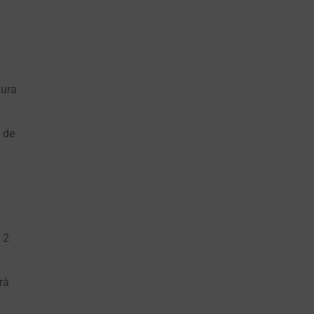
tura
a de
 2
rà