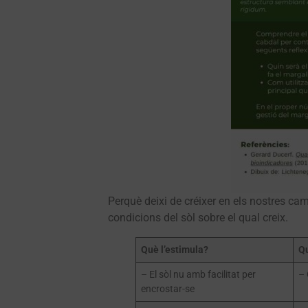
Perquè deixi de créixer en els nostres cam
condicions del sòl sobre el qual creix.
Què l’estimula?
Qu
– El sòl nu amb facilitat per
– 
encrostar-se