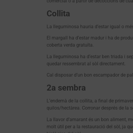
comercial o a partir de decoccions de cua d
Collita
La lleguminosa hauria d’estar igual o més 
El margall ha d’estar madur i ha de produ
coberta verda gratuïta.
La lleguminosa ha d’estar ben triada i sepa
quedar ressembrat al sòl directament.
Cal disposar d’un bon escampador de pal
2a sembra
L’endemà de la collita, a final de primav
quilos/hectàrea. Corronar després de la s
La llavor d’amarant és un bon aliment, mo
molt útil per a la restauració del sòl, ja 