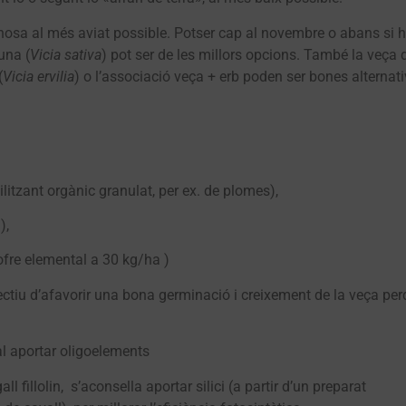
inosa al més aviat possible. Potser cap al novembre o abans si 
una (
Vicia sativa
) pot ser de les millors opcions. També la veça 
(
Vicia ervilia
) o l’associació veça + erb poden ser bones alternati
ilitzant orgànic granulat, per ex. de plomes),
),
ofre elemental a 30 kg/ha )
jectiu d’afavorir una bona germinació i creixement de la veça pe
l aportar oligoelements
l fillolin, s’aconsella aportar silici (a partir d’un preparat