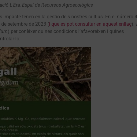
iació L’Era, Espai de Recursos Agroecològics
 impacte tenen en la gestió dels nostres cultius. En el número 4
es de setembre de 2023 (
i que es pot consultar en aquest enllaç
),
idum
) per conèixer quines condicions l’afavoreixen i quines
trolar-lo: