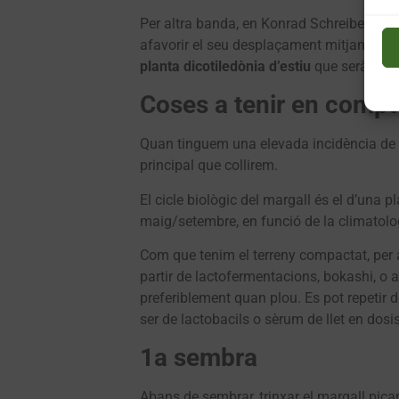
Per altra banda, en Konrad Schreiber ens p
afavorir el seu desplaçament mitjançant 
planta dicotiledònia d’estiu
que serà un e
Coses a tenir en compt
Quan tinguem una elevada incidència de 
principal que collirem.
El cicle biològic del margall és el d’una 
maig/setembre, en funció de la climatolo
Com que tenim el terreny compactat, per 
partir de lactofermentacions, bokashi, o a
preferiblement quan plou. Es pot repetir 
ser de lactobacils o sèrum de llet en dosi
1a sembra
Abans de sembrar, trinxar el margall pican