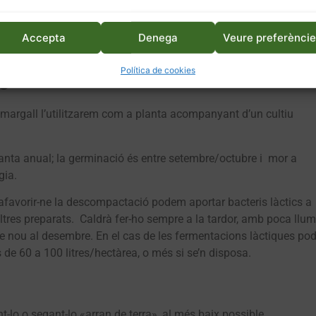
roposa un itinerari tècnic per corregir la presència de margall i
dos cultius:
una lleguminosa d’hivern i l’amarant o qualsevol
Accepta
Denega
Veure preferènci
xcel·lent cultiu de cobertura. Ho expliquem tot seguit:
Política de cookies
e
margall l’utilitzarem com a planta acompanyant d’un cultiu
planta anual; la germinació és entre setembre/octubre i mor a
gia.
afavorir-ne la descompactació podem aportar bacteris làctics a
ltres preparats. Caldrà fer-ho sempre a la tardor, amb poca llum
de nou al desembre. En el cas de les fermentacions làctiques po
s de 60 a 100 litres/hectàrea, o més si se’n disposa.
t-lo o segant-lo «arran de terra», al més baix possible.