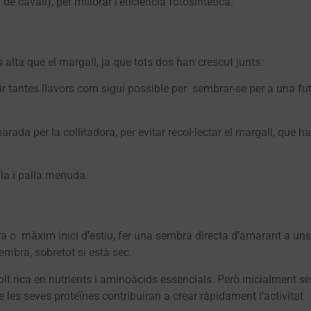
e cavall), per millorar l’eficiència fotosintètica.
alta que el margall, ja que tots dos han crescut junts.
ir tantes llavors com sigui possible per sembrar-se per a una fu
rada per la collitadora, per evitar recol·lectar el margall, que h
la i palla menuda.
era o màxim inici d’estiu, fer una sembra directa d’amarant a uns
embra, sobretot si està sec.
lt rica en nutrients i aminoàcids essencials. Però inicialment se
que les seves proteïnes contribuiran a crear ràpidament l’activitat