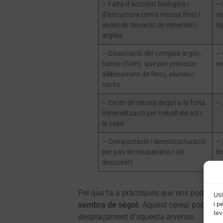
– Falta d’activitat biològica i
– 
d’estructura (terra massa fina) i
si
excés de lixiviació de minerals i
li
argiles
– Dissociació del complex argilo-
– 
húmic (CAH) que pot provocar
re
alliberament de ferro, alumini i
nitrits
– Excés de nitrats degut a la forta
– 
mineralització per treball del sòl i
la calor
– Compactació i desestructuració
– 
per pas de maquinària i sòl
le
descobert
Pel que fa a pràctiques que ens poden aju
Uti
i p
sembra de sègol.
Aquest cereal podria se
tev
desplaçament d’aquesta arvense.