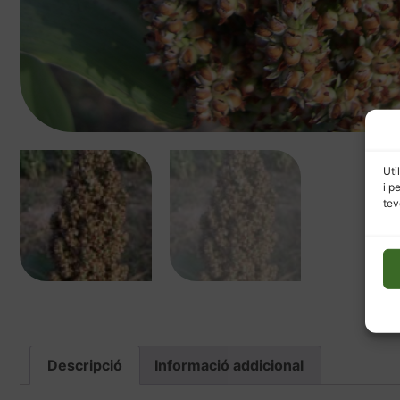
Uti
i p
tev
Descripció
Informació addicional