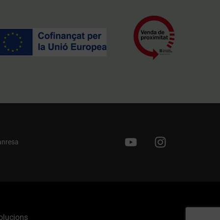
anresa
olucions