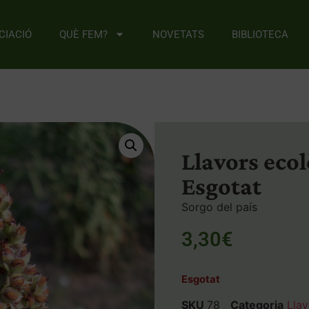
CIACIÓ
QUÈ FEM?
NOVETATS
BIBLIOTECA
Llavors ecol
Esgotat
Sorgo del país
3,30
€
Esgotat
SKU
78
Categoria
Llav