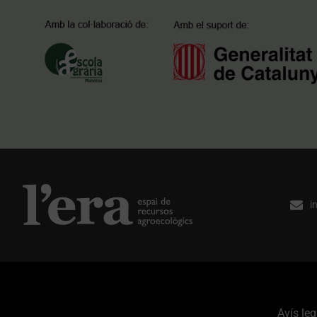
i
Avís leg