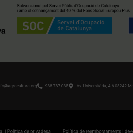
nfo@agrocultura.org
938 787 035
Av. Universitària, 4-6 08242-M
al i Política de privadesa
Política de reemborsaments i dev