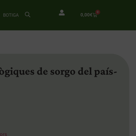
0
0,00
€
BOTIGA
ògiques de sorgo del país-
ors