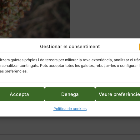
Gestionar el consentiment
litzem galetes pròpies i de tercers per millorar la teva experiència, analitzar el trà
ersonalitzar continguts. Pots acceptar totes les galetes, rebutjar-les o configurar 
es preferències.
Accepta
Denega
Veure preferènci
Política de cookies