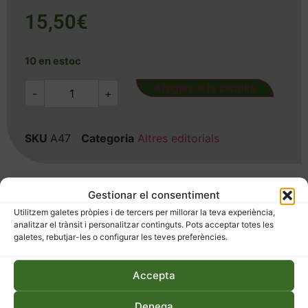
15,50
€
10 en estoc
Afegeix a la cistella
-
+
SKU
A47
Categoria
Altres editorials
Gestionar el consentiment
Utilitzem galetes pròpies i de tercers per millorar la teva experiència,
analitzar el trànsit i personalitzar continguts. Pots acceptar totes les
galetes, rebutjar-les o configurar les teves preferències.
Descripció
Informació addicional
Accepta
Descripció
Denega