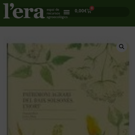
0
0,00
€