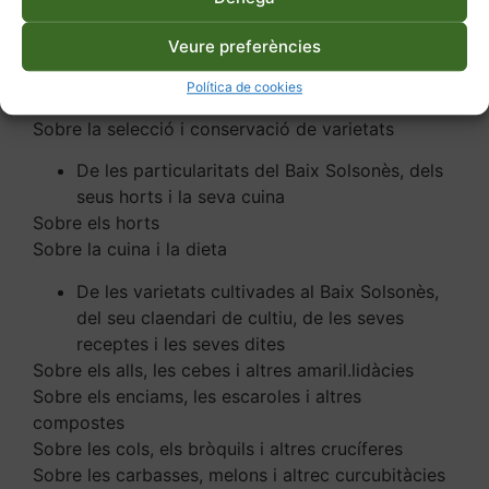
Dels misteris de les plantes cultivades:
Veure preferències
Sobre els noms de les plantes
Sobre l’origen de les plantes cultivades
Política de cookies
Sobre les varietats locals
Sobre la selecció i conservació de varietats
De les particularitats del Baix Solsonès, dels
seus horts i la seva cuina
Sobre els horts
Sobre la cuina i la dieta
De les varietats cultivades al Baix Solsonès,
del seu claendari de cultiu, de les seves
receptes i les seves dites
Sobre els alls, les cebes i altres amaril.lidàcies
Sobre els enciams, les escaroles i altres
compostes
Sobre les cols, els bròquils i altres crucíferes
Sobre les carbasses, melons i altrec curcubitàcies