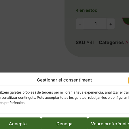
4 en estoc
-
+
SKU
A41
Categories
A
Gestionar el consentiment
litzem galetes pròpies i de tercers per millorar la teva experiència, analitzar el trà
ersonalitzar continguts. Pots acceptar totes les galetes, rebutjar-les o configurar 
es preferències.
Accepta
Denega
Veure preferènci