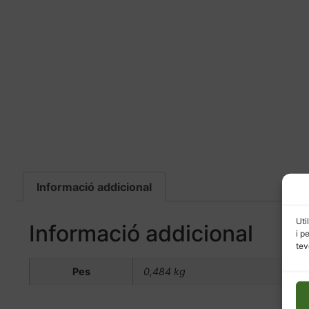
Informació addicional
Uti
Informació addicional
i p
tev
Pes
0,484 kg