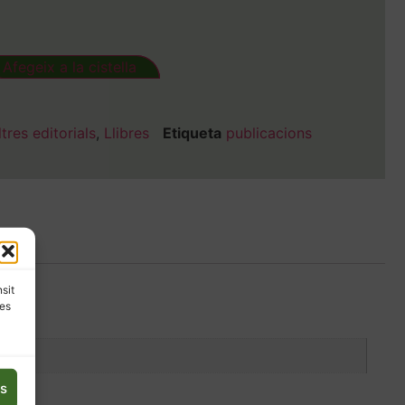
Afegeix a la cistella
ltres editorials
,
Llibres
Etiqueta
publicacions
nsit
les
es