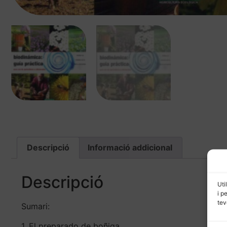
Descripció
Informació addicional
Descripció
Uti
i p
tev
Sumari:
1. El preparado de boñiga.