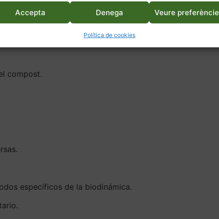
Accepta
Denega
Veure preferènci
Política de cookies
el compost.
rsas.
todos específicos de la biodinámica.
ario.