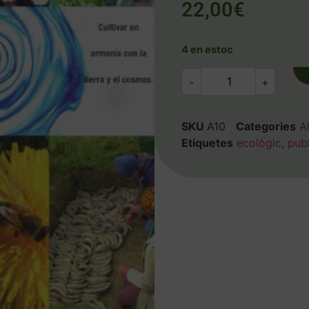
22,00
€
4 en estoc
-
+
SKU
A10
Categories
Al
Etiquetes
ecològic
,
pub