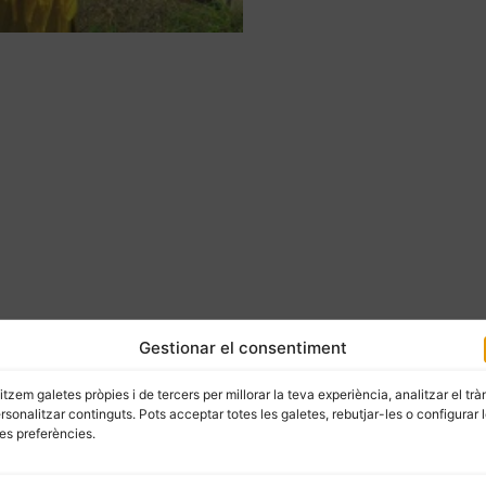
Gestionar el consentiment
litzem galetes pròpies i de tercers per millorar la teva experiència, analitzar el trà
ersonalitzar continguts. Pots acceptar totes les galetes, rebutjar-les o configurar 
es preferències.