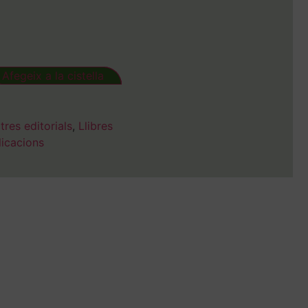
Afegeix a la cistella
tres editorials
,
Llibres
licacions