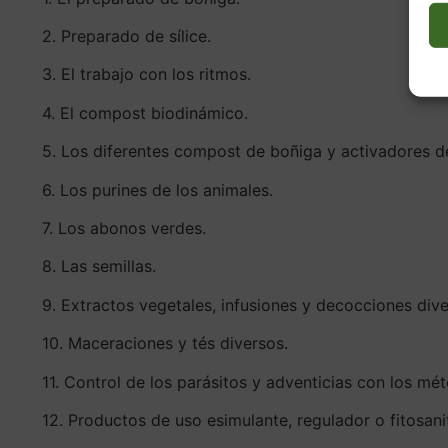
2. Preparado de sílice.
3. El trabajo con los ritmos.
4. El compost biodinámico.
5. Los diferentes compost de boñiga y activadores d
6. Los purines de los animales.
7. Los abonos verdes.
8. Las semillas.
9. Extractos vegetales, infusiones y decocciones dive
10. Maceraciones y tés diversos.
11. Control de los parásitos y adventicias con los mé
12. Productos de uso esimulante, regulador o fitosanit