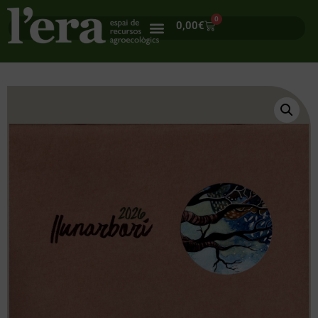
0
0,00
€