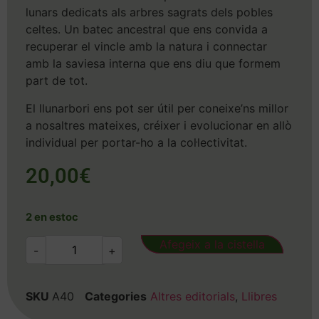
lunars dedicats als arbres sagrats dels pobles
celtes. Un batec ancestral que ens convida a
recuperar el vincle amb la natura i connectar
amb la saviesa interna que ens diu que formem
part de tot.
El llunarbori ens pot ser útil per coneixe’ns millor
a nosaltres mateixes, créixer i evolucionar en allò
individual per portar-ho a la col·lectivitat.
20,00
€
2 en estoc
Afegeix a la cistella
-
+
SKU
A40
Categories
Altres editorials
,
Llibres