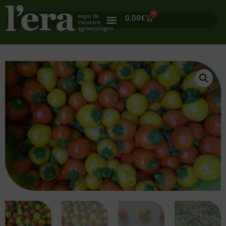
0
0,00
€