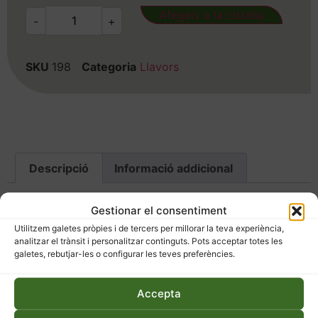
Afegeix a la cistella
-
+
SKU
198
Categoria
Llavors
Descripció
Informació addicional
Descripció
Gestionar el consentiment
Utilitzem galetes pròpies i de tercers per millorar la teva experiència,
analitzar el trànsit i personalitzar continguts. Pots acceptar totes les
Les llavors de fava Mutxamel, amb origen a Sant
galetes, rebutjar-les o configurar les teves preferències.
Boi de Llobregat i proporcionades per Albert Bou,
són una excel·lent opció per als jardiners que
Accepta
busquen cultivar faves de qualitat. Aquesta