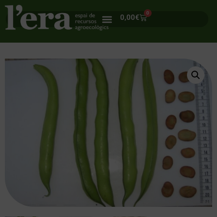
0
0,00
€