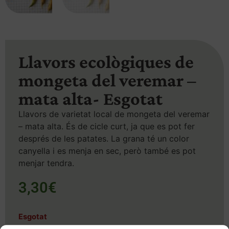
Llavors ecològiques de
mongeta del veremar –
mata alta- Esgotat
Llavors de varietat local de mongeta del veremar
– mata alta. És de cicle curt, ja que es pot fer
després de les patates. La grana té un color
canyella i es menja en sec, però també es pot
menjar tendra.
3,30
€
Esgotat