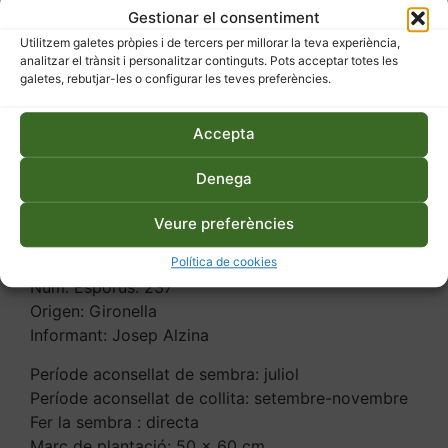
SKU
237
Categoria
Llavors
Gestionar el consentiment
Etiquetes
ecològic
,
varietat local
Utilitzem galetes pròpies i de tercers per millorar la teva experiència,
analitzar el trànsit i personalitzar continguts. Pots acceptar totes les
galetes, rebutjar-les o configurar les teves preferències.
Accepta
Descripció
Informació addicional
Denega
Veure preferències
Descripció
Política de cookies
Núm. Esporus: 237
Origen: Gironella
Informant: Josep Alzina
Període aconsellat de sembra: juliol
Període aconsellat de collita: setembre-novembre
Fer la sembra : directa
Marc de plantació: 50 x 60 cm.