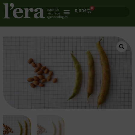
0
0,00
€