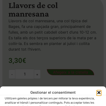
Llavors de col
manresana
Llavors de col manresana, una col típica del
Bages, fa una capçada gran, principalment de
fulles, amb un petit cabdell obert d’uns 10-12 cm.
Es talla els dos terços superiors de la mata per a
collir-la. Es sembra en planter al juliol i collita
durant tot l’hivern.
3,30
€
Afegeix a la cistella
-
+
SKU
506
Categoria
Llavors
Gestionar el consentiment
Etiquetes
col pel trinxat
,
ecològic
,
llavors
,
Utilitzem galetes pròpies i de tercers per millorar la teva experiència,
varietat local
analitzar el trànsit i personalitzar continguts. Pots acceptar totes les