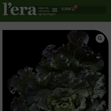
0
0,00
€