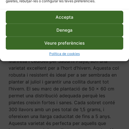
galetes, rebutjar-les o configurar les teves preferències.
Accepta
Descripció
Informació addicional
Denega
Descripció
Veure preferències
Les llavors de col manresana, originàries de
Política de cookies
Manresa i cedides per Sadurní Playà, són una
varietat excel·lent per a l’hort d’hivern. Aquesta col
robusta i resistent és ideal per a ser sembrada en
planter al juliol i garantir una collita durant tot
l’hivern. El seu marc de plantació de 50 x 60 cm
permet una distribució adequada perquè les
plantes creixin fortes i sanes. Cada sobret conté
300 llavors amb un pes total de 1,5 grams, i
ofereixen una llarga caducitat de fins a 5 anys.
Aquesta varietat és perfecta per aquells que