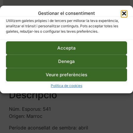
SKU
541
Categoria
Llavors
Gestionar el consentiment
Etiquetes
cultius extensius
,
ecològic
,
flors
,
Utilitzem galetes pròpies i de tercers per millorar la teva experiència,
girasol
,
llavors
,
varietat local
analitzar el trànsit i personalitzar continguts. Pots acceptar totes les
galetes, rebutjar-les o configurar les teves preferències.
Accepta
Denega
Descripció
Informació addicional
Veure preferències
Política de cookies
Descripció
Núm. Esporus: 541
Origen: Marroc
Període aconsellat de sembra: abril