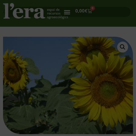
0
0,00
€