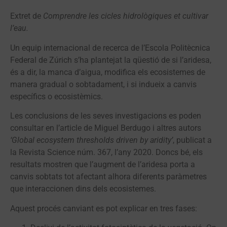
Extret de
Comprendre les cicles hidrològiques et cultivar
l’eau.
Un equip internacional de recerca de l’Escola Politècnica
Federal de Zúrich s’ha plantejat la qüestió de si l’aridesa,
és a dir, la manca d’aigua, modifica els ecosistemes de
manera gradual o sobtadament, i si indueix a canvis
específics o ecosistèmics.
Les conclusions de les seves investigacions es poden
consultar en l’article de Miguel Berdugo i altres autors
‘Global ecosystem thresholds driven by aridity’
, publicat a
la Revista Science núm. 367, l’any 2020. Doncs bé, els
resultats mostren que l’augment de l’aridesa porta a
canvis sobtats tot afectant alhora diferents paràmetres
que interaccionen dins dels ecosistemes.
Aquest procés canviant es pot explicar en tres fases: