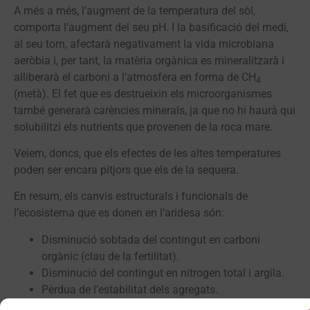
A més a més, l’augment de la temperatura del sòl,
comporta l’augment del seu pH. I la basificació del medi,
al seu torn, afectarà negativament la vida microbiana
aeròbia i, per tant, la matèria orgànica es mineralitzarà i
alliberarà el carboni a l’atmosfera en forma de CH
4
(metà). El fet que es destrueixin els microorganismes
també generarà carències minerals, ja que no hi haurà qui
solubilitzi els nutrients que provenen de la roca mare.
Veiem, doncs, que els efectes de les altes temperatures
poden ser encara pitjors que els de la sequera.
En resum, els canvis estructurals i funcionals de
l’ecosistema que es donen en l’aridesa són:
Disminució sobtada del contingut en carboni
orgànic (clau de la fertilitat).
Disminució del contingut en nitrogen total i argila.
Pèrdua de l’estabilitat dels agregats.
Disminució de l’abundància relativa de fongs