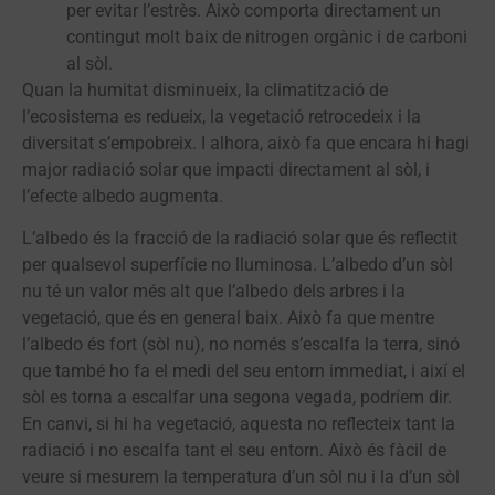
per evitar l’estrès. Això comporta directament un
contingut molt baix de nitrogen orgànic i de carboni
al sòl.
Quan la humitat disminueix, la climatització de
l’ecosistema es redueix, la vegetació retrocedeix i la
diversitat s’empobreix. I alhora, això fa que encara hi hagi
major radiació solar que impacti directament al sòl, i
l’efecte albedo augmenta.
L’albedo és la fracció de la radiació solar que és reflectit
per qualsevol superfície no lluminosa. L’albedo d’un sòl
nu té un valor més alt que l’albedo dels arbres i la
vegetació, que és en general baix. Això fa que mentre
l’albedo és fort (sòl nu), no només s’escalfa la terra, sinó
que també ho fa el medi del seu entorn immediat, i així el
sòl es torna a escalfar una segona vegada, podríem dir.
En canvi, si hi ha vegetació, aquesta no reflecteix tant la
radiació i no escalfa tant el seu entorn. Això és fàcil de
veure si mesurem la temperatura d’un sòl nu i la d’un sòl