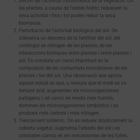
Declivi de l’activitat fotosintètica de la vegetació. On
les plantes, a causa de l’estrès hídric, redueixen la
seva activitat i fins i tot poden reduir la seva
biomassa.
Pertorbació de l’activitat biològica del sòl. On
s’observa un descens de la fertilitat del sòl, del
contingut en nitrogen de les plantes, de les
interaccions biòtiques entre plantes i entre plantes i
sòl. Es constata un canvi important en la
composició de les comunitats microbianes de les
plantes i les del sòl. Una observació que aporta
aquest estudi és que, a mesura que el medi es va
tornant àrid, augmenten els microorganismes
patògens; i, en canvi, en medis més humits,
dominen els microorganismes simbiòtics i es
produeix més carboni i més nitrogen.
Trencament sistèmic. On es redueix dràsticament la
coberta vegetal, augmenta l’albedo del sòl i es
constaten canvis en els mecanismes de les fulles