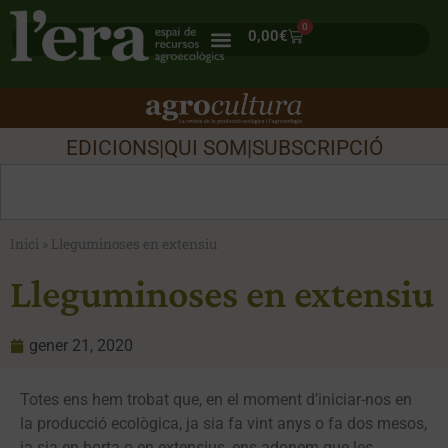
0
0,00
€
EDICIONS
|
QUI SOM
|
SUBSCRIPCIÓ
Inici
»
Lleguminoses en extensiu
Lleguminoses en extensiu
gener 21, 2020
Totes ens hem trobat que, en el moment d’iniciar-nos en
la producció ecològica, ja sia fa vint anys o fa dos mesos,
ja sia en horta o en extensius, ens adonem que les