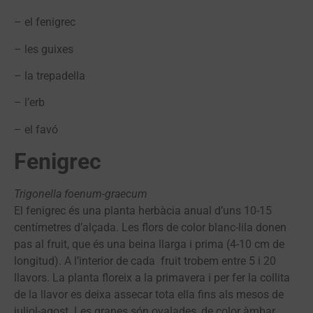
– el fenigrec
– les guixes
– la trepadella
– l’erb
– el favó
Fenigrec
Trigonella foenum-graecum
El fenigrec és una planta herbàcia anual d’uns 10-15
centímetres d’alçada. Les flors de color blanc-lila donen
pas al fruit, que és una beina llarga i prima (4-10 cm de
longitud). A l’interior de cada fruit trobem entre 5 i 20
llavors. La planta floreix a la primavera i per fer la collita
de la llavor es deixa assecar tota ella fins als mesos de
juliol-agost. Les granes són ovalades, de color àmbar.