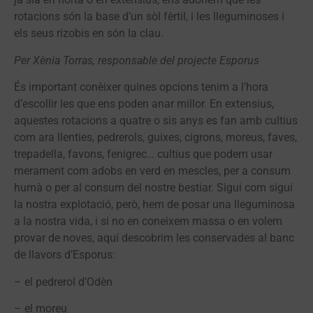
rotacions són la base d’un sòl fèrtil, i les lleguminoses i
els seus rizobis en són la clau.
Per Xènia Torras, responsable del projecte Esporus
És important conèixer quines opcions tenim a l’hora
d’escollir les que ens poden anar millor. En extensius,
aquestes rotacions a quatre o sis anys es fan amb cultius
com ara llenties, pedrerols, guixes, cigrons, moreus, faves,
trepadella, favons, fenigrec… cultius que podem usar
merament com adobs en verd en mescles, per a consum
humà o per al consum del nostre bestiar. Sigui com sigui
la nostra explotació, però, hem de posar una lleguminosa
a la nostra vida, i si no en coneixem massa o en volem
provar de noves, aquí descobrim les conservades al banc
de llavors d’Esporus:
– el pedrerol d’Odèn
– el moreu