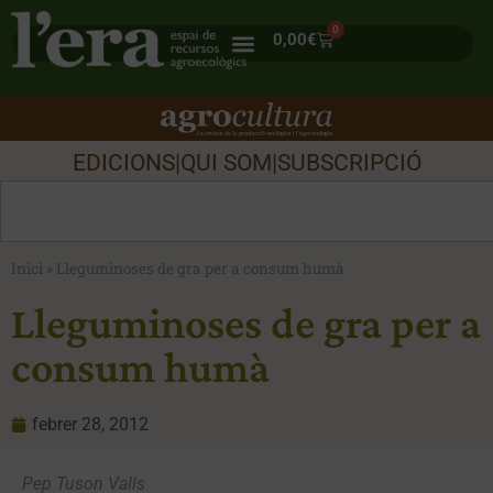
0
0,00
€
EDICIONS
|
QUI SOM
|
SUBSCRIPCIÓ
Inici
»
Lleguminoses de gra per a consum humà
Lleguminoses de gra per a
consum humà
febrer 28, 2012
Pep Tuson Valls