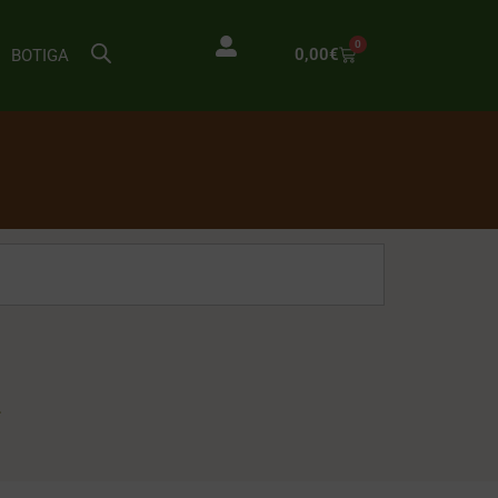
0
0,00
€
BOTIGA
l