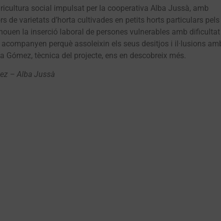
gricultura social impulsat per la cooperativa Alba Jussà, amb
ors de varietats d’horta cultivades en petits horts particulars pels
mouen la inserció laboral de persones vulnerables amb dificultat
les acompanyen perquè assoleixin els seus desitjos i il·lusions am
ta Gómez, tècnica del projecte, ens en descobreix més.
ez – Alba Jussà