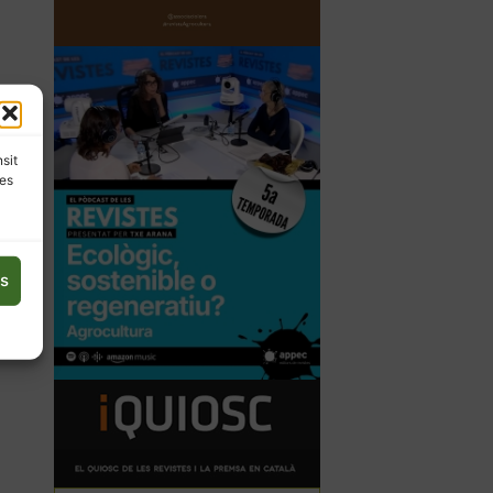
nsit
les
es