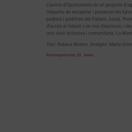
Llavors d’Oportunitats és un projecte d’a
l’objectiu de recuperar i preservar les llav
padrins i padrines del Pallars Jussà. Pro
d’accés al treball o en risc d’exclusió, i 
una visió inclusiva i comunitària. La Mar
Text: Rebeca Molero. Imatges: Marta Góm
llavorsoportunitat_93
Baixa