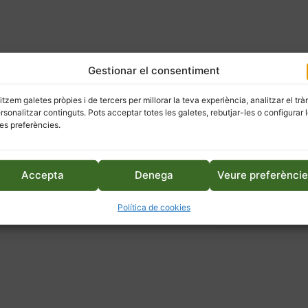
Gestionar el consentiment
litzem galetes pròpies i de tercers per millorar la teva experiència, analitzar el trà
ersonalitzar continguts. Pots acceptar totes les galetes, rebutjar-les o configurar 
es preferències.
Accepta
Denega
Veure preferènci
Política de cookies