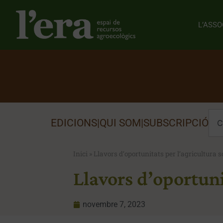
L’ASSO
EDICIONS
|
QUI SOM
|
SUBSCRIPCIÓ
Inici
»
Llavors d’oportunitats per l’agricultura s
Llavors d’oportuni
novembre 7, 2023