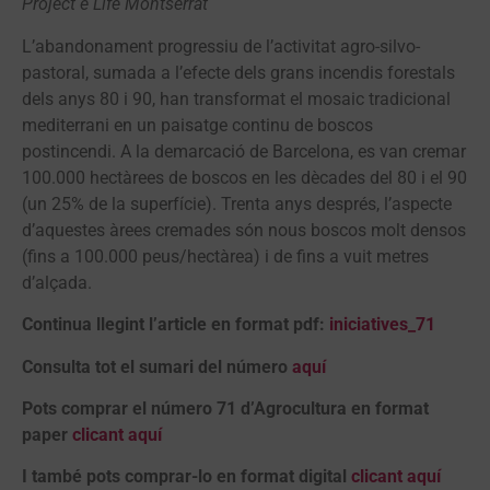
Project e Life Montserrat
L’abandonament progressiu de l’activitat agro-silvo-
pastoral, sumada a l’efecte dels grans incendis forestals
dels anys 80 i 90, han transformat el mosaic tradicional
mediterrani en un paisatge continu de boscos
postincendi. A la demarcació de Barcelona, es van cremar
100.000 hectàrees de boscos en les dècades del 80 i el 90
(un 25% de la superfície). Trenta anys després, l’aspecte
d’aquestes àrees cremades són nous boscos molt densos
(fins a 100.000 peus/hectàrea) i de fins a vuit metres
d’alçada.
Continua llegint l’article en format pdf:
iniciatives_71
Consulta tot el sumari del número
aquí
Pots comprar el número 71 d’Agrocultura en format
paper
clicant aquí
I també pots comprar-lo en format digital
clicant aquí