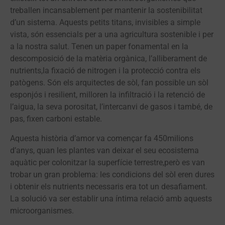
treballen incansablement per mantenir la sostenibilitat
d’un sistema. Aquests petits titans, invisibles a simple
vista, són essencials per a una agricultura sostenible i per
a la nostra salut. Tenen un paper fonamental en la
descomposició de la matèria orgànica, l’alliberament de
nutrients,la fixació de nitrogen i la protecció contra els
patògens. Són els arquitectes de sòl, fan possible un sòl
esponjós i resilient, milloren la infiltració i la retenció de
l’aigua, la seva porositat, l’intercanvi de gasos i també, de
pas, fixen carboni estable.
Aquesta història d’amor va començar fa 450milions
d’anys, quan les plantes van deixar el seu ecosistema
aquàtic per colonitzar la superfície terrestre,però es van
trobar un gran problema: les condicions del sòl eren dures
i obtenir els nutrients necessaris era tot un desafiament.
La solució va ser establir una íntima relació amb aquests
microorganismes.