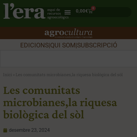
0
0,00
€
EDICIONS
|
QUI SOM
|
SUBSCRIPCIÓ
Inici
»
Les comunitats microbianes,la riquesa biològica del sòl
Les comunitats
microbianes,la riquesa
biològica del sòl
desembre 23, 2024