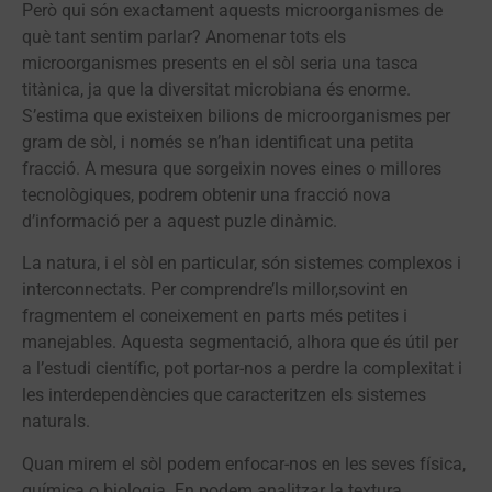
Però qui són exactament aquests microorganismes de
què tant sentim parlar? Anomenar tots els
microorganismes presents en el sòl seria una tasca
titànica, ja que la diversitat microbiana és enorme.
S’estima que existeixen bilions de microorganismes per
gram de sòl, i només se n’han identificat una petita
fracció. A mesura que sorgeixin noves eines o millores
tecnològiques, podrem obtenir una fracció nova
d’informació per a aquest puzle dinàmic.
La natura, i el sòl en particular, són sistemes complexos i
interconnectats. Per comprendre’ls millor,sovint en
fragmentem el coneixement en parts més petites i
manejables. Aquesta segmentació, alhora que és útil per
a l’estudi científic, pot portar-nos a perdre la complexitat i
les interdependències que caracteritzen els sistemes
naturals.
Quan mirem el sòl podem enfocar-nos en les seves física,
química o biologia. En podem analitzar la textura,