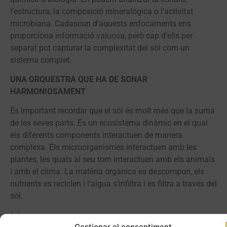
l’estructura, la composició mineralògica o l’activitat
microbiana. Cadascun d’aquests enfocaments ens
proporciona informació valuosa, però cap d’ells per
separat pot capturar la complexitat del sòl com un
sistema complet.
UNA ORQUESTRA QUE HA DE SONAR
HARMONIOSAMENT
És important recordar que el sòl és molt més que la suma
de les seves parts. És un ecosistema dinàmic en el qual
els diferents components interactuen de manera
complexa. Els microorganismes interactuen amb les
plantes, les quals al seu torn interactuen amb els animals
i amb el clima. La matèria orgànica es descompon, els
nutrients es reciclen i l’aigua s’infiltra i es filtra a través del
sòl.
(…)
Gestionar el consentiment