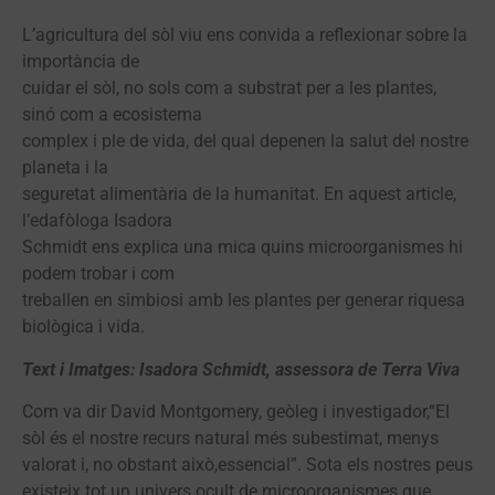
L’agricultura del sòl viu ens convida a reflexionar sobre la
importància de
cuidar el sòl, no sols com a substrat per a les plantes,
sinó com a ecosistema
complex i ple de vida, del qual depenen la salut del nostre
planeta i la
seguretat alimentària de la humanitat. En aquest article,
l’edafòloga Isadora
Schmidt ens explica una mica quins microorganismes hi
podem trobar i com
treballen en simbiosi amb les plantes per generar riquesa
biològica i vida.
Text i Imatges: Isadora Schmidt, assessora de Terra Viva
Com va dir David Montgomery, geòleg i investigador,“El
sòl és el nostre recurs natural més subestimat, menys
valorat i, no obstant això,essencial”. Sota els nostres peus
existeix tot un univers ocult de microorganismes que