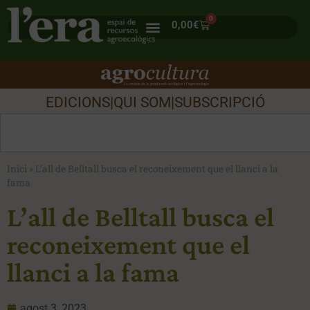
0
0,00
€
EDICIONS
|
QUI SOM
|
SUBSCRIPCIÓ
Inici
»
L’all de Belltall busca el reconeixement que el llanci a la
fama
L’all de Belltall busca el
reconeixement que el
llanci a la fama
agost 3, 2023