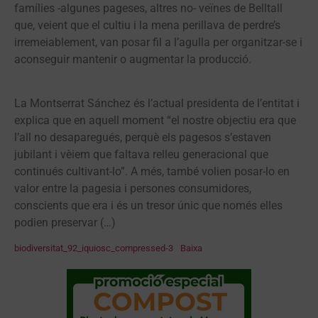
famílies -algunes pageses, altres no- veïnes de Belltall
que, veient que el cultiu i la mena perillava de perdre’s
irremeiablement, van posar fil a l’agulla per organitzar-se i
aconseguir mantenir o augmentar la producció.
La Montserrat Sánchez és l’actual presidenta de l’entitat i
explica que en aquell moment “el nostre objectiu era que
l’all no desaparegués, perquè els pagesos s’estaven
jubilant i vèiem que faltava relleu generacional que
continués cultivant-lo”. A més, també volien posar-lo en
valor entre la pagesia i persones consumidores,
conscients que era i és un tresor únic que només elles
podien preservar (…)
biodiversitat_92_iquiosc_compressed-3
Baixa