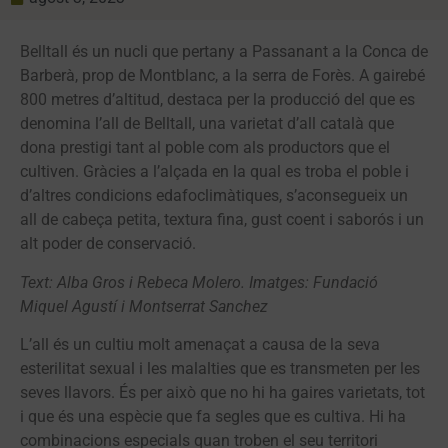
Belltall és un nucli que pertany a Passanant a la Conca de
Barberà, prop de Montblanc, a la serra de Forès. A gairebé
800 metres d’altitud, destaca per la producció del que es
denomina l’all de Belltall, una varietat d’all català que
dona prestigi tant al poble com als productors que el
cultiven. Gràcies a l’alçada en la qual es troba el poble i
d’altres condicions edafoclimàtiques, s’aconsegueix un
all de cabeça petita, textura fina, gust coent i saborós i un
alt poder de conservació.
Text: Alba Gros i Rebeca Molero. Imatges: Fundació
Miquel Agustí i Montserrat Sanchez
L’all és un cultiu molt amenaçat a causa de la seva
esterilitat sexual i les malalties que es transmeten per les
seves llavors. És per això que no hi ha gaires varietats, tot
i que és una espècie que fa segles que es cultiva. Hi ha
combinacions especials quan troben el seu territori